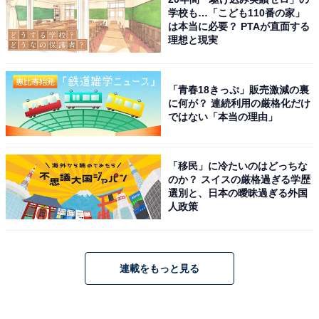
学校も…「こども110番の家」
は本当に必要？ PTAが直面する
理想と現実
「青春18きっぷ」販売激減の裏
に何が？ 連続利用の厳格化だけ
ではない「本当の理由」
「移民」に冷たいのはどっちな
のか？ スイスの厳格過ぎる学歴
選別と、日本の曖昧過ぎる外国
人政策
連載をもっと見る