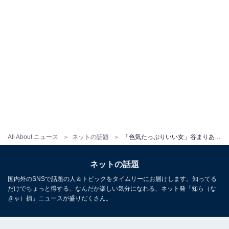
All About ニュース
ネットの話題
「色気たっぷりいい女」谷まりあ、深すぎるスリットから美脚を大胆披露！ 「美しすぎ」「ずっと推す」
ネットの話題
国内外のSNSで話題の人＆トピックをタイムリーにお届けします。知ってる
だけでちょっと得する、なんだか楽しい気分になれる、ネット発「知ら（な
きゃ）損」ニュースが盛りだくさん。