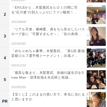
2024/10/17
「EXILEかと」木梨憲武＆ヒロミの間に写
る“石川遼”の別人っぷりにファン騒然！...
2
2022/09/09
「リアル天使」篠崎愛、肩をちら見せしたバス
ローブ姿に「可愛すぎんぞ～」「目の表情...
3
2023/03/03
「めちゃめちゃ豪華」木梨憲武、「第1回 最強
芸能ゴルフ選手権トーナメント」出場メ...
4
2024/12/18
「最高な集まり」木梨憲武、奈緒の誕生日をS
now Man・深澤辰哉＆光石研と祝福...
5
2025/02/20
【宝くじ】このままの買い方で、本当に当たる
と思いますか
PR