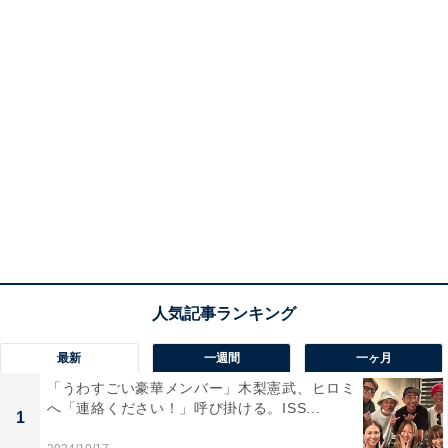
最新
一週間
一ヶ月
「うわすごい豪華メンバー」木梨憲武、ヒロミ
へ「連絡ください！」呼び掛ける。ISS...
1