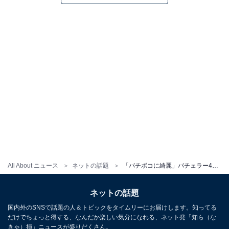
All About ニュース
ネットの話題
「バチボコに綺麗」バチェラー4・秋倉諒子、抜群スタイルあらわなトレーニングウエア姿を披露！ 「美人すぎる」
ネットの話題
国内外のSNSで話題の人＆トピックをタイムリーにお届けします。知ってる
だけでちょっと得する、なんだか楽しい気分になれる、ネット発「知ら（な
きゃ）損」ニュースが盛りだくさん。