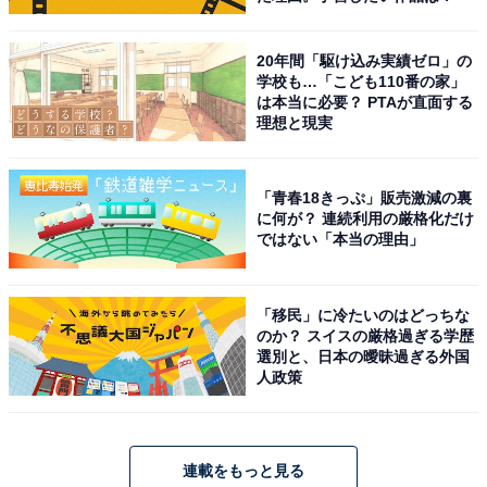
20年間「駆け込み実績ゼロ」の
学校も…「こども110番の家」
は本当に必要？ PTAが直面する
理想と現実
「青春18きっぷ」販売激減の裏
に何が？ 連続利用の厳格化だけ
ではない「本当の理由」
「移民」に冷たいのはどっちな
のか？ スイスの厳格過ぎる学歴
選別と、日本の曖昧過ぎる外国
人政策
連載をもっと見る