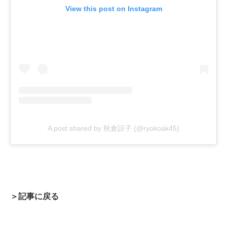
View this post on Instagram
A post shared by 秋倉諒子 (@ryokoak45)
＞記事に戻る