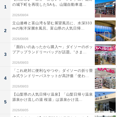
の城下町を再現したSAも。山陽自動車道...
1
2026/08/04
立山連峰と富山湾を望む展望風呂に、水深333
mの海洋深層水風呂。富山県の人気日帰...
2
2026/08/06
「面白いのあったから購入〜」ダイソーのポッ
プアップランドリーバッグが話題。“さま...
3
2026/08/03
「これ絶対に便利なやつや」ダイソーの折り畳
み式ランドリーバスケットが高評価「使わ...
4
2026/08/03
【山梨県の人気日帰り温泉】「山梨日帰り温泉
源泉かけ流しの湯 桜湯」は源泉かけ流...
5
2026/08/05