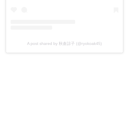
A post shared by 秋倉諒子 (@ryokoak45)