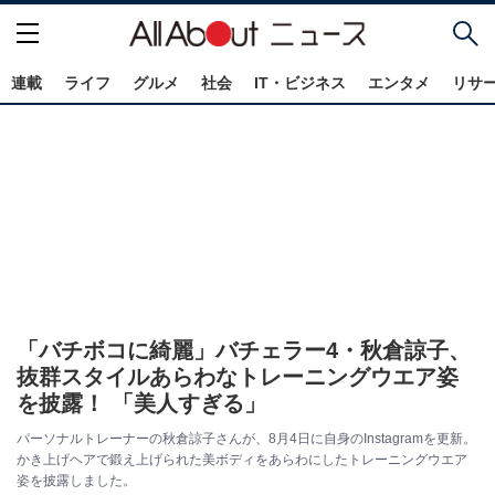
連載
ライフ
グルメ
社会
IT・ビジネス
エンタメ
リサ
「バチボコに綺麗」バチェラー4・秋倉諒子、
抜群スタイルあらわなトレーニングウエア姿
を披露！ 「美人すぎる」
パーソナルトレーナーの秋倉諒子さんが、8月4日に自身のInstagramを更新。
かき上げヘアで鍛え上げられた美ボディをあらわにしたトレーニングウエア
姿を披露しました。