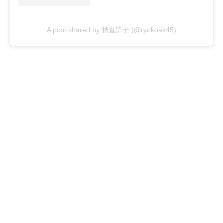
A post shared by 秋倉諒子 (@ryokoak45)