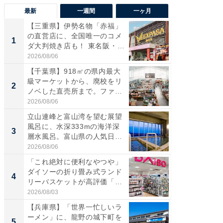
最新
一週間
一ヶ月
【三重県】伊勢名物「赤福」
【兵庫
の直営店に、全国唯一のコメ
ーメン
1
1
ダ大判焼き店も！ 東名阪・
再現した
伊...
道...
2026/08/06
2026/08/0
【千葉県】918㎡の県内最大
【三重
級マーケットから、廃校をリ
「鈴鹿天
2
2
ノベした直売所まで。ファ
は100
ー...
2026/08/06
2026/08/0
立山連峰と富山湾を望む展望
ステラ
風呂に、水深333mの海洋深
詰め放題
3
3
層水風呂。富山県の人気日
00円で「
帰...
2026/08/06
2026/08/0
「これ絶対に便利なやつや」
「ミニオ
ダイソーの折り畳み式ランド
ッグ！ 
4
4
リーバスケットが高評価「使
ど、夏限
わ...
2026/08/03
2026/08/0
【兵庫県】「世界一忙しいラ
【埼玉
ーメン」に、龍野の城下町を
「行田天
5
5