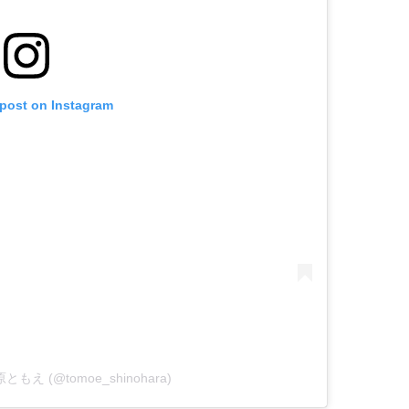
 post on Instagram
 篠原ともえ (@tomoe_shinohara)