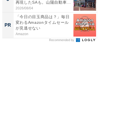
再現したSAも。山陽自動車
は和の
道...
が...
2026/08/04
2026/08/0
「今日の目玉商品は？」毎日
妻「こ
変わるAmazonタイムセール
も」老後
PR
PR
が見逃せない
Amazon
株式会社
Recommended by