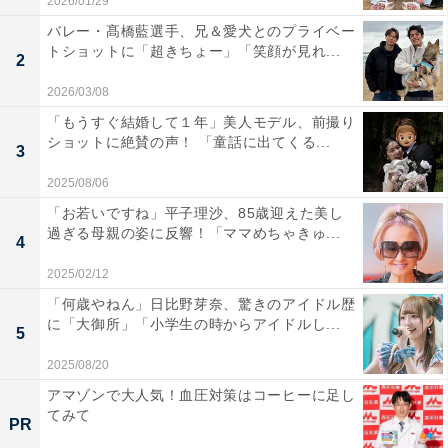
2026/01/29
バレー・髙橋藍選手、兄＆愛犬とのプライベー
トショットに「超きちょー」「笑顔が見れ...
2
2026/03/08
「もうすぐ結婚して１年」美人モデル、前撮り
ショットに絶賛の声！ 「童話に出てくる...
3
2025/08/06
「お若いですね」平子理沙、85歳迎えた美し
過ぎる母親の姿に反響！「ママめちゃきゅ...
4
2025/02/12
「何歳やねん」日比野芽奈、驚きのアイドル歴
に「大御所」「小学生の時からアイドルし...
5
2025/08/20
アマゾンで大人気！血圧対策はコーヒーに足し
てみて
PR