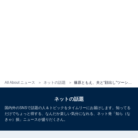
All About ニュース
ネットの話題
篠原ともえ、夫と“顔出し”ツーショット写真公開に「ステキすぎてキュンキュンしちゃう」 「幸せそう」 の声
ネットの話題
国内外のSNSで話題の人＆トピックをタイムリーにお届けします。知ってる
だけでちょっと得する、なんだか楽しい気分になれる、ネット発「知ら（な
きゃ）損」ニュースが盛りだくさん。