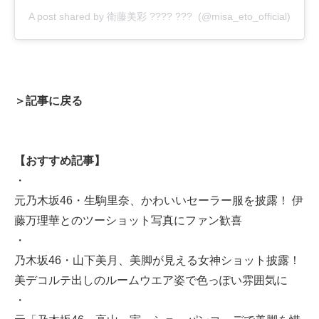
A post shared by 衛藤美彩 ???? ??? (@misa_eto_official)
＞記事に戻る
【おすすめ記事】
・
元乃木坂46・生駒里奈、かわいいセーラー服を披露！ 伊
藤万理華とのツーショット写真にファン歓喜
・
乃木坂46・山下美月、美脚が見える女神ショット披露！
美デコルテ出しのルームウエア姿で色っぽい雰囲気に
・