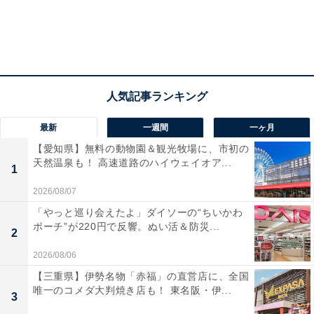
最新
一週間
一ヶ月
【愛知県】無料の動物園＆観光牧場に、市初の
天然温泉も！ 高速道路のハイウェイオア...
1
2026/08/07
「やっと巡り会えたよ」ダイソーの“ちいかわ
ポーチ”が220円で反響。ぬい活＆防災...
2
2026/08/06
【三重県】伊勢名物「赤福」の直営店に、全国
唯一のコメダ大判焼き店も！ 東名阪・伊...
3