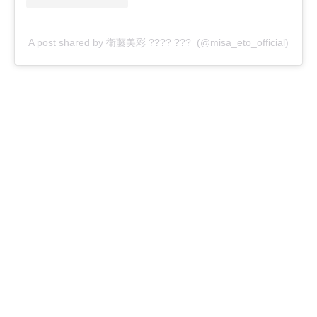
A post shared by 衛藤美彩 ???? ??? (@misa_eto_official)