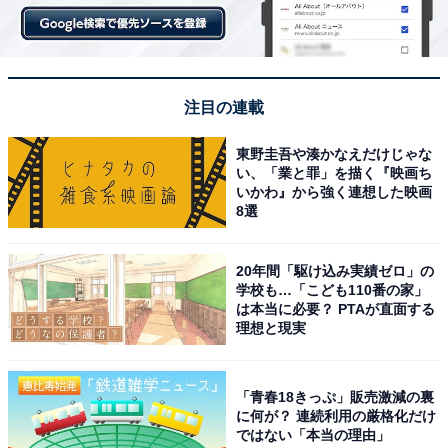
注目の連載
東野圭吾や湊かなえだけじゃな
い、「業と罪」を描く『映画ち
いかわ』から強く連想した映画
8選
20年間「駆け込み実績ゼロ」の
学校も…「こども110番の家」
は本当に必要？ PTAが直面する
理想と現実
「青春18きっぷ」販売激減の裏
に何が？ 連続利用の厳格化だけ
ではない「本当の理由」