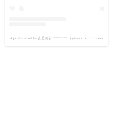
A post shared by 衛藤美彩 ???? ??? (@misa_eto_official)