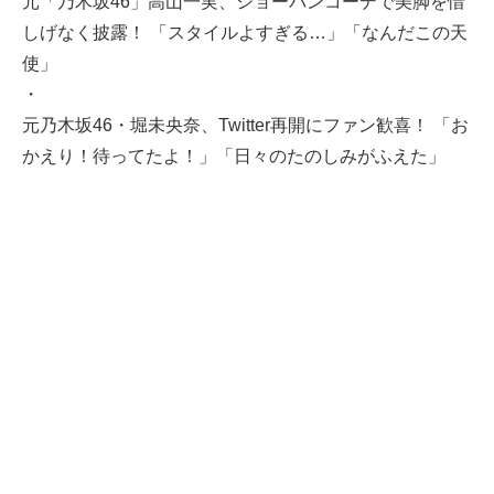
元「乃木坂46」高山一実、ショーパンコーデで美脚を惜
しげなく披露！ 「スタイルよすぎる…」「なんだこの天
使」
・
元乃木坂46・堀未央奈、Twitter再開にファン歓喜！ 「お
かえり！待ってたよ！」「日々のたのしみがふえた」