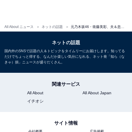
All About ニュース
ネットの話題
元乃木坂46・衛藤美彩、夫＆息子と水族館を楽しむ姿に「お子さん大きくなってますね」「きゅんとしました」
ネットの話題
国内外のSNSで話題の人＆トピックをタイムリーにお届けします。知ってる
だけでちょっと得する、なんだか楽しい気分になれる、ネット発「知ら（な
きゃ）損」ニュースが盛りだくさん。
関連サービス
All About
All About Japan
イチオシ
サイト情報
会社概要
広告掲載