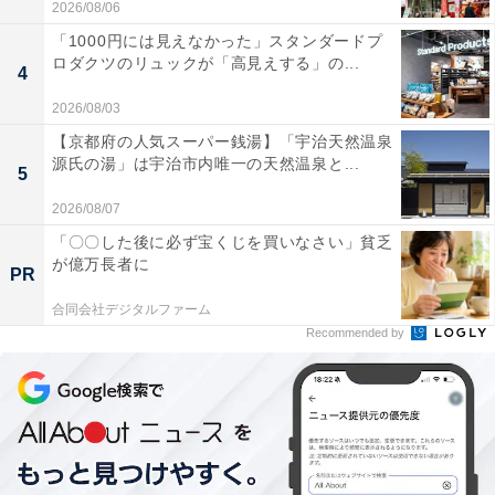
2026/08/06
「1000円には見えなかった」スタンダードプ
ロダクツのリュックが「高見えする」の...
4
2026/08/03
【京都府の人気スーパー銭湯】「宇治天然温泉
源氏の湯」は宇治市内唯一の天然温泉と...
5
2026/08/07
「〇〇した後に必ず宝くじを買いなさい」貧乏
が億万長者に
PR
合同会社デジタルファーム
Recommended by