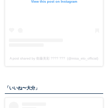
View this post on Instagram
A post shared by 衛藤美彩 ???? ??? (@misa_eto_official)
「いいね〜大分」