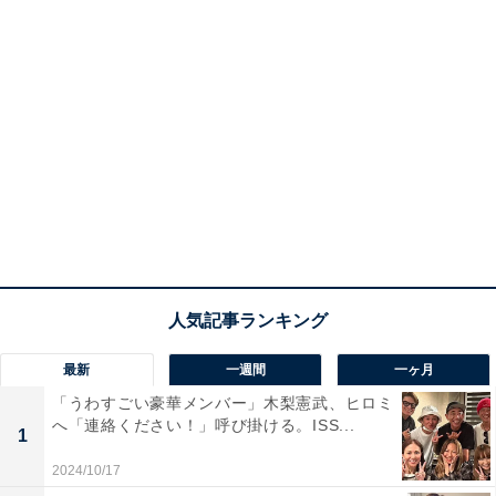
最新
一週間
一ヶ月
「うわすごい豪華メンバー」木梨憲武、ヒロミ
へ「連絡ください！」呼び掛ける。ISS...
1
2024/10/17