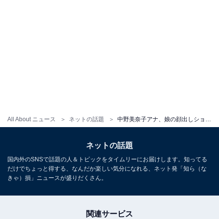
All About ニュース
ネットの話題
中野美奈子アナ、娘の顔出しショットを公開！ 「そっくりですね〜」「親子でkawaii」
ネットの話題
国内外のSNSで話題の人＆トピックをタイムリーにお届けします。知ってる
だけでちょっと得する、なんだか楽しい気分になれる、ネット発「知ら（な
きゃ）損」ニュースが盛りだくさん。
関連サービス