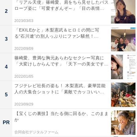
「リアル天使」篠崎愛、肩をちら見せしたバス
ローブ姿に「可愛すぎんぞ～」「目の表情...
2
2023/03/03
「EXILEかと」木梨憲武＆ヒロミの間に写
る“石川遼”の別人っぷりにファン騒然！...
3
2022/09/09
篠崎愛、豊満な胸元あらわなセクシー写真に
「大変けしからんです」「天下一の美女です...
4
2022/01/05
フジテレビ社長の姿も！ 木梨憲武、豪華芸能
人の大集合ショットに「素敵でカッコいい...
5
2023/09/29
【宝くじの裏技】当たる側に回るか、このまま
か
PR
合同会社デジタルファーム