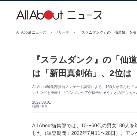
All About ニュース
リサーチ
『スラムダンク』の「仙道彰」を演
『スラムダンク』の「仙道
は「新田真剣佑」、2位は
All About編集部独自アンケート調査による、180人が選
ンキングを発表！ 「ツンツンヘアが似合いそう」との声もあっ
2022.08.01
福島 ゆき
All About編集部では、10〜60代の男女1
した（調査期間：2022年7月11〜28日）。