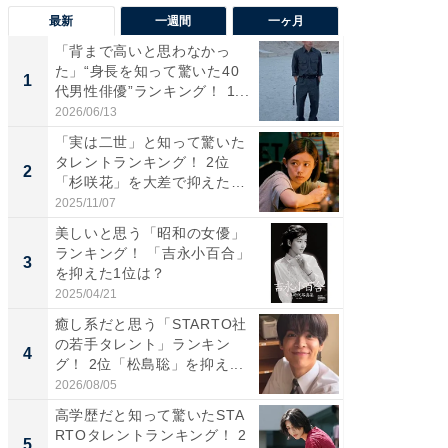
最新
一週間
一ヶ月
「背まで高いと思わなかっ
「癒し系
た」“身長を知って驚いた40
タレント
1
1
代男性俳優”ランキング！ 1...
「井ノ原
2026/06/13
2026/08/0
「実は二世」と知って驚いた
ギャップ
タレントランキング！ 2位
RTO社
2
2
「杉咲花」を大差で抑えた1
キング！
位...
2025/11/07
2026/08/0
美しいと思う「昭和の女優」
癒し系だ
ランキング！ 「吉永小百合」
の若手
3
3
を抑えた1位は？
グ！ 2
2025/04/21
2026/08/0
癒し系だと思う「STARTO社
「ギャッ
の若手タレント」ランキン
RTO社
4
4
グ！ 2位「松島聡」を抑え...
グ！ 2
2026/08/05
2026/07/3
高学歴だと知って驚いたSTA
「世界で
RTOタレントランキング！ 2
ARTO
5
5