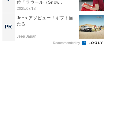
位「ラウール（Snow...
グ！ 2
2025/07/13
2026/08/0
Jeep アソビュー！ギフト当
【入門ガ
たる
オフィ
PR
PR
Jeep Japan
株式会社
Recommended by