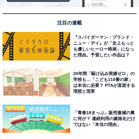
注目の連載
バスケットは手前のボタンを押しながら引き出せます。
かなり広いですね！ 4.7Ｌはおよそ3～5人前の容量に相
『スパイダーマン：ブランド・
当するとか。30～50代のファミリー層によく売れてい
ニュー・デイ』が「史上もっと
も優しいヒーロー映画」になっ
る、という理由もよく分かります。
た理由。予習したい作品は？
20年間「駆け込み実績ゼロ」の
学校も…「こども110番の家」
は本当に必要？ PTAが直面する
理想と現実
「青春18きっぷ」販売激減の裏
に何が？ 連続利用の厳格化だけ
ではない「本当の理由」