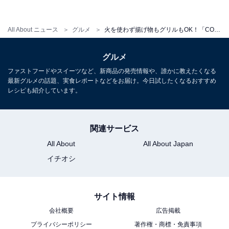
保護シールを外し、電源を入れてみました。温度範囲は75～230℃までと幅
広い！
All About ニュース
グルメ
火を使わず揚げ物もグリルもOK！「COSORIノンフライヤー」で5つの料理を作ってみた【家電レビュー】
グルメ
エアフライヤー上部のタッチパネルには、温度や時間を
ファストフードやスイーツなど、新商品の発売情報や、誰かに教えたくなる
調節する「＋」「－」と、「予熱」「保温」などのボタ
最新グルメの話題、実食レポートなどをお届け。今日試したくなるおすすめ
ンがあり、感覚的に操作できるようになっています。
レシピも紹介しています。
「シェイク」は調理中の食材を混ぜたり、裏返したりす
るタイミングをお知らせしてくれる機能。
関連サービス
All About
All About Japan
さらに「鶏肉」「ポテト」「冷凍食品」など、押すと最
イチオシ
適な温度と時間が表示されるプリセット機能もありま
す。
サイト情報
会社概要
広告掲載
プライバシーポリシー
著作権・商標・免責事項