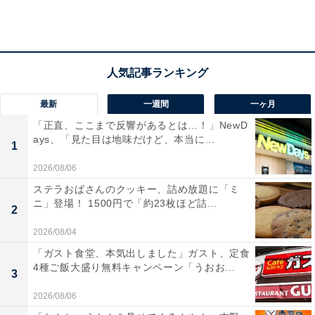
最新
一週間
一ヶ月
「正直、ここまで反響があるとは…！」NewD
ays、「見た目は地味だけど、本当に...
1
2026/08/06
寸法は27.2×27.5×30.3cm、重量は4.54kg。強化ガラスタッチパネルの表面
ステラおばさんのクッキー、詰め放題に「ミ
は注意書き入りの保護シールで覆われています。
ニ」登場！ 1500円で「約23枚ほど詰...
2
2026/08/04
今回使うのは、2022年1月から発売されている
「ガスト食堂、本気出しました」ガスト、定食
「COSORI PRO LE 4.7L ノンフライヤー」。すでに発売
4種ご飯大盛り無料キャンペーン「うおお...
3
されている3.5Lよりも大容量で、最大温度や到達時間、
2026/08/06
軽量化、デザイン性などのスペックもグッと上がってい