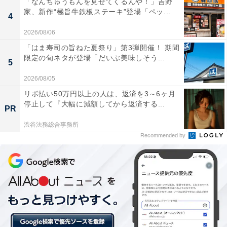
「なんちゅうもんを見せてくるんや！」吉野
ます。
家、新作“極旨牛鉄板ステーキ”登場「ペッ...
4
2026/08/06
開封すると、ノンフライヤー本体のほか、焦げ付き防止
「はま寿司の旨ねた夏祭り」第3弾開催！ 期間
用のプレートと、取り扱い説明書やレシピブックが入っ
限定の旬ネタが登場「だいぶ美味しそう...
5
ていました。
2026/08/05
リボ払い50万円以上の人は、返済を3～6ヶ月
停止して『大幅に減額してから返済する...
PR
渋谷法務総合事務所
Recommended by