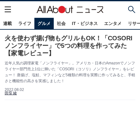
連載
ライフ
グルメ
社会
IT・ビジネス
エンタメ
リサ
火を使わず揚げ物もグリルもOK！「COSORI
ノンフライヤー」で5つの料理を作ってみた
【家電レビュー】
近年人気の調理家電「ノンフライヤー」。アメリカ・日本のAmazonでノンフ
ライヤー部門売上1位に輝いた「COSORI（コソリ）ノンフライヤー」をレビ
ュー！ 唐揚げ、塩鮭、マフィンなど5種類の料理を実際に作ってみると、手軽
さと機能性の高さを実感しました！
2022.08.02
田窪 綾