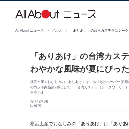
All About ニュース
グルメ
「ありあけ」の台湾カステラにシーク
「ありあけ」の台湾カステ
わやかな風味が夏にぴっ
横浜土産でおなじみの「ありあけ」は「ありあけハーバー 笑
のコラボ商品第2弾として、「台湾カステラ（シークワーサー
テラです。
2022.07.25
田辺 紫
横浜土産でおなじみの「
ありあけ
」は「
ありあ