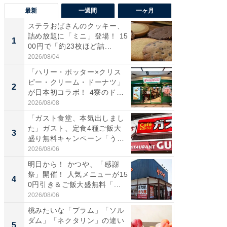
最新
一週間
一ヶ月
ステラおばさんのクッキー、
ステラ
詰め放題に「ミニ」登場！ 15
詰め放題
1
1
00円で「約23枚ほど詰...
00円で「
2026/08/04
2026/08/0
「ハリー・ポッター×クリス
「えぐ
ピー・クリーム・ドーナツ」
う！」
2
2
が日本初コラボ！ 4寮のド
神」と
ー...
が神」「.
2026/08/08
2026/08/0
「ガスト食堂、本気出しまし
「はま
た」ガスト、定食4種ご飯大
第3弾開
3
3
盛り無料キャンペーン「うお
タが登
お...
う...
2026/08/06
2026/08/0
明日から！ かつや、「感謝
「ガス
祭」開催！ 人気メニューが15
た」ガス
4
4
0円引き＆ご飯大盛無料「...
盛り無
お...
2026/08/06
2026/08/0
桃みたいな「プラム」「ソル
「たま
ダム」「ネクタリン」の違い
グ、新作
5
5