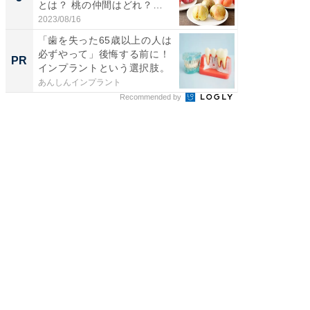
とは？ 桃の仲間はどれ？
ィ”登場
味...
2023/08/16
2026/08/0
「歯を失った65歳以上の人は
65歳以
必ずやって」後悔する前に！
んなお
PR
PR
インプラントという選択肢。
ト治療の
あんしんインプラント
あんしん
Recommended by