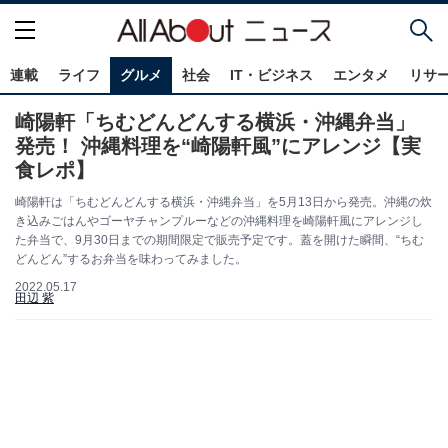
連載
ライフ
グルメ
社会
IT・ビジネス
エンタメ
リサ
崎陽軒「ちむどんどんする横浜・沖縄弁当」
発売！ 沖縄料理を“崎陽軒風”にアレンジ【実
食レポ】
崎陽軒は「ちむどんどんする横浜・沖縄弁当」を5月13日から発売。沖縄の炊
き込みごはんやゴーヤチャンプルーなどの沖縄料理を崎陽軒風にアレンジし
た弁当で、9月30日までの期間限定で販売予定です。蓋を開けた瞬間、“ちむ
どんどん”するお弁当を味わってみました。
2022.05.17
田辺 紫