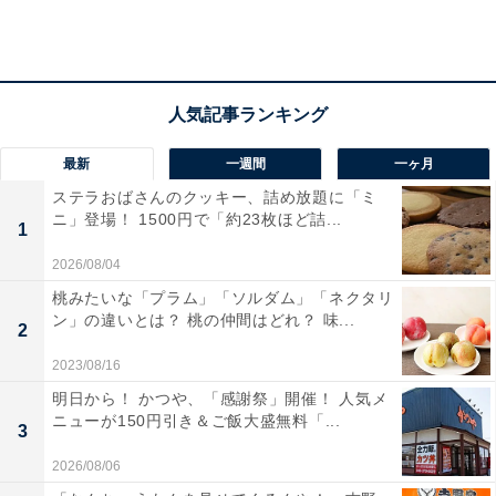
最新
一週間
一ヶ月
ステラおばさんのクッキー、詰め放題に「ミ
ニ」登場！ 1500円で「約23枚ほど詰...
1
“ちむどんどん”するお弁当の中身は？
2026/08/04
桃みたいな「プラム」「ソルダム」「ネクタリ
ン」の違いとは？ 桃の仲間はどれ？ 味...
2
2023/08/16
明日から！ かつや、「感謝祭」開催！ 人気メ
ニューが150円引き＆ご飯大盛無料「...
3
2026/08/06