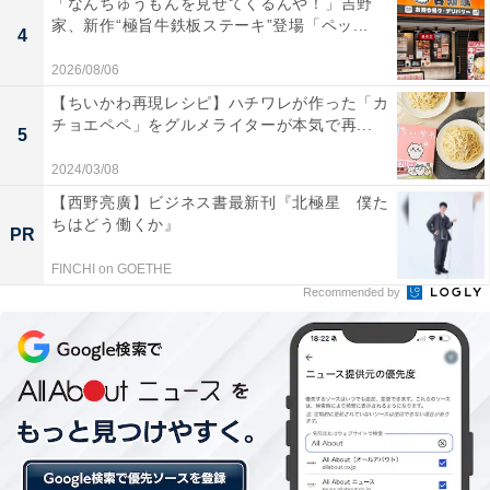
「なんちゅうもんを見せてくるんや！」吉野
家、新作“極旨牛鉄板ステーキ”登場「ペッ...
4
2026/08/06
【ちいかわ再現レシピ】ハチワレが作った「カ
チョエペペ」をグルメライターが本気で再...
5
2024/03/08
掛け紙には琉球紅型風の模様に鶴見つばさ橋が描かれています
【西野亮廣】ビジネス書最新刊『北極星 僕た
ちはどう働くか』
PR
“ちむどんどん”とは、ちむ（肝＝気持ち・心）が高鳴る
FINCHI on GOETHE
Recommended by
様子を表す沖縄の方言。「ちむどんどんする横浜・沖縄
弁当」は、蓋を開けた瞬間に“ちむどんどん”して欲しい
という思いが込められています。