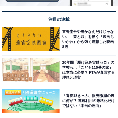
注目の連載
東野圭吾や湊かなえだけじゃな
い、「業と罪」を描く『映画ち
いかわ』から強く連想した映画
8選
20年間「駆け込み実績ゼロ」の
学校も…「こども110番の家」
は本当に必要？ PTAが直面する
理想と現実
沖縄の炊き込みごはんを崎陽軒風に仕上げた「三浦産芽
ひじき入りジューシー」。三浦産芽ひじき、豚バラ肉な
「青春18きっぷ」販売激減の裏
ど具材は6種類。本場のジューシーより薄めの味付け。
に何が？ 連続利用の厳格化だけ
ではない「本当の理由」