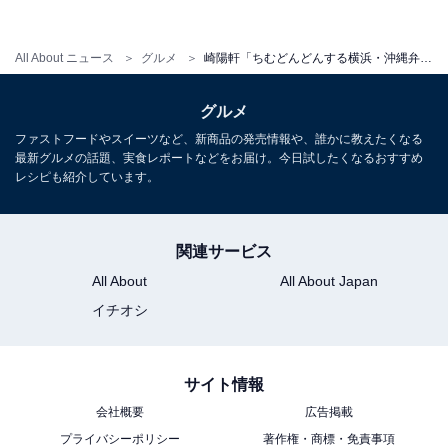
All About ニュース
グルメ
崎陽軒「ちむどんどんする横浜・沖縄弁当」発売！ 沖縄料理を“崎陽軒風”にアレンジ【実食レポ】
グルメ
ファストフードやスイーツなど、新商品の発売情報や、誰かに教えたくなる
最新グルメの話題、実食レポートなどをお届け。今日試したくなるおすすめ
レシピも紹介しています。
関連サービス
All About
All About Japan
イチオシ
サイト情報
会社概要
広告掲載
沖縄の「さかな天ぷら」は衣が厚めでもっちりとした食
プライバシーポリシー
著作権・商標・免責事項