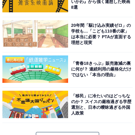
いかわ』から強く連想した映画
8選
20年間「駆け込み実績ゼロ」の
学校も…「こども110番の家」
は本当に必要？ PTAが直面する
理想と現実
「青春18きっぷ」販売激減の裏
に何が？ 連続利用の厳格化だけ
ではない「本当の理由」
「移民」に冷たいのはどっちな
のか？ スイスの厳格過ぎる学歴
選別と、日本の曖昧過ぎる外国
人政策