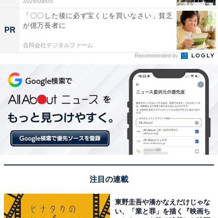
2026/08/05
「〇〇した後に必ず宝くじを買いなさい」貧乏
が億万長者に
PR
合同会社デジタルファーム
Recommended by
注目の連載
東野圭吾や湊かなえだけじゃな
い、「業と罪」を描く『映画ち