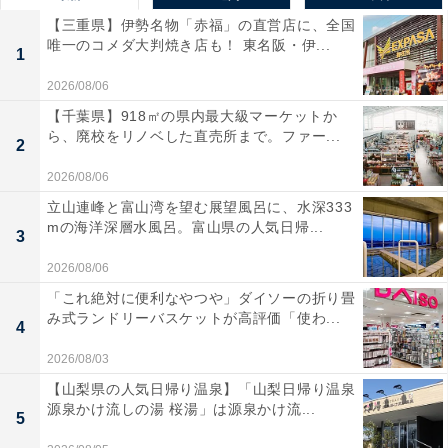
【三重県】伊勢名物「赤福」の直営店に、全国
唯一のコメダ大判焼き店も！ 東名阪・伊...
1
2026/08/06
【千葉県】918㎡の県内最大級マーケットか
ら、廃校をリノベした直売所まで。ファー...
2
2026/08/06
立山連峰と富山湾を望む展望風呂に、水深333
mの海洋深層水風呂。富山県の人気日帰...
3
2026/08/06
「これ絶対に便利なやつや」ダイソーの折り畳
み式ランドリーバスケットが高評価「使わ...
4
2026/08/03
【山梨県の人気日帰り温泉】「山梨日帰り温泉
源泉かけ流しの湯 桜湯」は源泉かけ流...
5