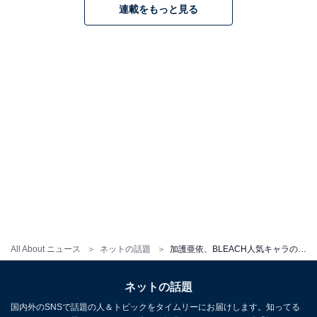
連載をもっと見る
All About ニュース
ネットの話題
加護亜依、BLEACH人気キャラの本格コスプレで美脚＆くびれショット！ 「可愛すぎる」「脚がほっそ！」
ネットの話題
国内外のSNSで話題の人＆トピックをタイムリーにお届けします。知ってる