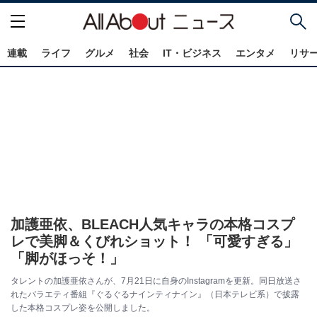
連載
ライフ
グルメ
社会
IT・ビジネス
エンタメ
リサ
加護亜依、BLEACH人気キャラの本格コスプ
レで美脚＆くびれショット！ 「可愛すぎる」
「脚がほっそ！」
タレントの加護亜依さんが、7月21日に自身のInstagramを更新。同日放送さ
れたバラエティ番組『ぐるぐるナインティナイン』（日本テレビ系）で披露
した本格コスプレ姿を公開しました。