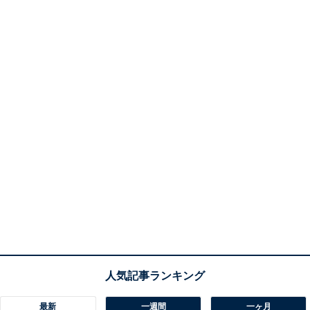
最新
一週間
一ヶ月