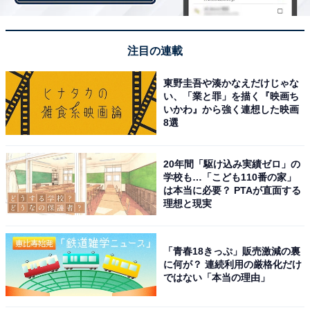
ルフィ」が2位。「ワノ国編」でカイドウを打ち倒した
ルフィの懸賞金額は、1053話で15億から30憶へと大幅に
注目の連載
更新されました。
東野圭吾や湊かなえだけじゃな
回答者からはほかにも、「主人公らしく真っ直ぐな性格
い、「業と罪」を描く『映画ち
が好きです（44歳女性）」「いつも諦めない姿勢に心が
いかわ』から強く連想した映画
8選
打たれるから（40歳男性）」「すっとぼけている感じだ
が、熱い！（30歳男性）」「自分の苦手なことをちゃん
20年間「駆け込み実績ゼロ」の
と知っていて仲間を尊重するところと仲間が苦手なこと
学校も…「こども110番の家」
で自分ができることは精一杯頑張ること（39歳女性）」
は本当に必要？ PTAが直面する
理想と現実
「みんなをちゃんと守る姿がカッコいい（28歳女性）」
など、ルフィのまっすぐで仲間を大切にするところが好
きとの声が多く集まりました。
「青春18きっぷ」販売激減の裏
に何が？ 連続利用の厳格化だけ
ではない「本当の理由」
さらに、「人を惹きつける魅力がすごいと思う。仲間の
弱い部分を全部知っていてそれを全部受け止める器の大