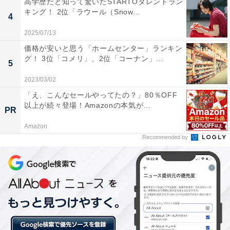
高学歴だと知って驚いたSTARTOタレントラン
キング！ 2位「ラウール（Snow...
4
2025/07/13
価格が安いと思う「ホームセンター」ランキン
グ！ 3位「コメリ」、2位「コーナン」...
5
2023/03/02
「え、こんなセールやってたの？」80％OFF
以上が続々登場！Amazonの本気が...
PR
Amazon
Recommended by
第2位：モンキー・D・ルフィ
「船長で強いし、この間懸賞金が30億になったから（40
歳女性）」との声もあった、主人公、「モンキー・D・