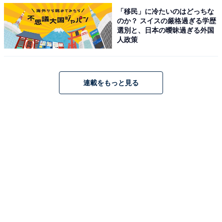
きさ。あのゾロとサンジでさえルフィの前では涙を見せ
「移民」に冷たいのはどっちな
のか？ スイスの厳格過ぎる学歴
る。これってルフィへの信頼感が相当強くないと見せら
選別と、日本の曖昧過ぎる外国
れないと思う。カリスマだと思う（31歳女性）」「落ち
人政策
込む姿がなく、常に前しか向いていないところに魅力を
感じます。まだまだ謎の多いキャラクターだなと思いま
す（30歳女性）」「自分に無い物を全て持っている（33
連載をもっと見る
歳女性）」など、ルフィの生きざまや人格に憧れを持つ
人も多いようです。