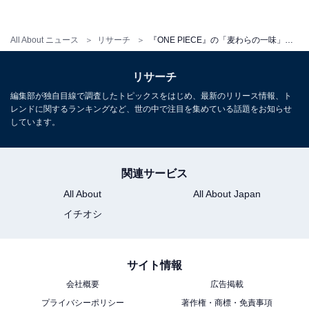
All About ニュース
リサーチ
『ONE PIECE』の「麦わらの一味」で好きなキャラクターランキング！ 3位「サンジ」を抑えたTOP2は？
リサーチ
編集部が独自目線で調査したトピックスをはじめ、最新のリリース情報、ト
レンドに関するランキングなど、世の中で注目を集めている話題をお知らせ
第1位：ロロノア・ゾロ
しています。
「男らしさと天然を兼ね揃えていて沼（18歳女性）」
「ゾロはあんな顔してるのに方向音痴で可愛い。性格も
関連サービス
見た目とは裏腹にすごい優しくて、不器用なのに大事に
All About
All About Japan
するものはしっかり大事にしようとするのが素敵（23歳
イチオシ
女性）」「とにかくカッコいいです。幼馴染の夢を背負
ってひたすらに最強を目指す姿に子どもの頃は本気で惚
サイト情報
れました（30歳女性）」「『背中の傷は剣士の恥』グッ
会社概要
広告掲載
ときた！（47歳女性）」など、熱い声が多数寄せられた
プライバシーポリシー
著作権・商標・免責事項
「ロロノア・ゾロ」が1位でした。