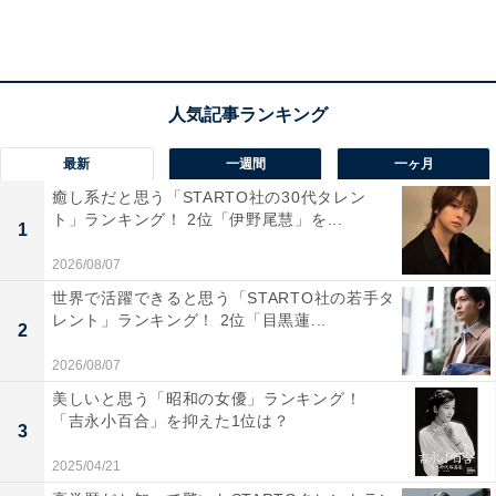
性）」「普段はおちゃらけているが、シメルときはシメ
ル、ギャップの良さが好き（45歳男性）」など、男性か
らの支持の声も多く集まりました。
さらに、「一味の中でも特に冷静で状況を的確に把握
最新
一週間
一ヶ月
し、対処している点がカッコいい。一味のブレーン的存
癒し系だと思う「STARTO社の30代タレン
在だと思う。ビジュアルに関しても主な戦闘スタイルが
ト」ランキング！ 2位「伊野尾慧」を...
1
体術（蹴り）なのにも関わらず、いつもキレイめなファ
ッションをしているところも魅力を感じる（34歳女
2026/08/07
性）」「スーツ姿で料理しているのがカッコイイから
世界で活躍できると思う「STARTO社の若手タ
レント」ランキング！ 2位「目黒蓮...
（19歳女性）」「女性に優しいし、みんなが絶賛してい
2
るサンジくんのご飯を食べてみたいです！（23歳女
2026/08/07
性）」など、女性からは、常にスーツのきれいめファッ
美しいと思う「昭和の女優」ランキング！
ションや、超一流の料理の腕前なども高ポイントのよう
「吉永小百合」を抑えた1位は？
3
です。
2025/04/21