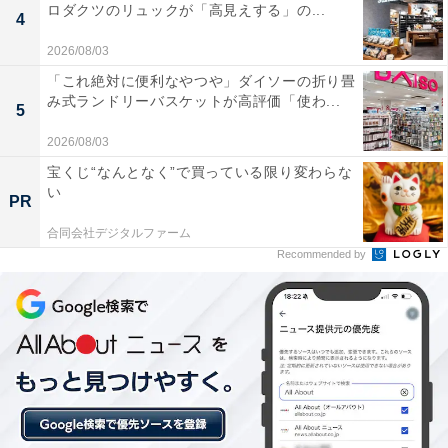
ロダクツのリュックが「高見えする」の...
4
2026/08/03
「これ絶対に便利なやつや」ダイソーの折り畳
み式ランドリーバスケットが高評価「使わ...
5
2026/08/03
宝くじ“なんとなく”で買っている限り変わらな
い
PR
合同会社デジタルファーム
Recommended by