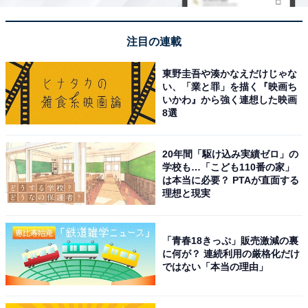
注目の連載
東野圭吾や湊かなえだけじゃな
い、「業と罪」を描く『映画ち
いかわ』から強く連想した映画
8選
20年間「駆け込み実績ゼロ」の
学校も…「こども110番の家」
は本当に必要？ PTAが直面する
理想と現実
「青春18きっぷ」販売激減の裏
に何が？ 連続利用の厳格化だけ
ではない「本当の理由」