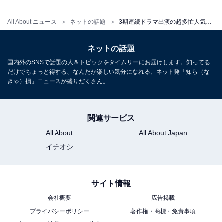
All About ニュース
ネットの話題
3期連続ドラマ出演の超多忙人気俳優・間宮祥太朗、貴重なオフ姿公開に「かっこよすぎる」とコメント殺到
ネットの話題
国内外のSNSで話題の人＆トピックをタイムリーにお届けします。知ってる
だけでちょっと得する、なんだか楽しい気分になれる、ネット発「知ら（な
きゃ）損」ニュースが盛りだくさん。
関連サービス
All About
All About Japan
イチオシ
サイト情報
会社概要
広告掲載
プライバシーポリシー
著作権・商標・免責事項