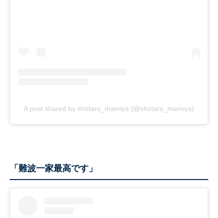
A post shared by shotaro_mamiya (@shotaro_mamiya)
「難波一家最高です」