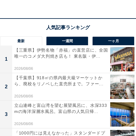
最新
一週間
一ヶ月
【三重県】伊勢名物「赤福」の直営店に、全国
唯一のコメダ大判焼き店も！ 東名阪・伊...
1
2026/08/06
【千葉県】918㎡の県内最大級マーケットか
ら、廃校をリノベした直売所まで。ファー...
2
2026/08/06
立山連峰と富山湾を望む展望風呂に、水深333
mの海洋深層水風呂。富山県の人気日帰...
3
2026/08/06
「1000円には見えなかった」スタンダードプ