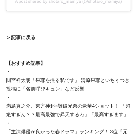
A post shared by shotaro_mamiya (@shotaro_mamiya)
＞記事に戻る
【おすすめ記事】
・
間宮祥太朗「果耶を撮る私です」 清原果耶といちゃつき
投稿に「名前呼びキュン」など反響
・
満島真之介、東方神起×難破兄弟の豪華4ショット！ 「超
絶すぎん？？最高最強で昇天するわ」「最高すぎます」
・
「主演俳優が良かった春ドラマ」ランキング！ 3位『元