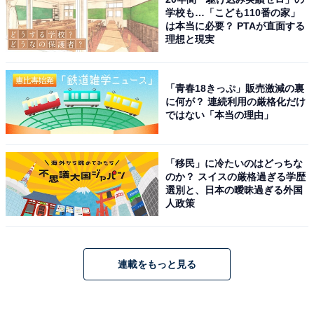
学校も…「こども110番の家」
は本当に必要？ PTAが直面する
理想と現実
「青春18きっぷ」販売激減の裏
に何が？ 連続利用の厳格化だけ
ではない「本当の理由」
「移民」に冷たいのはどっちな
のか？ スイスの厳格過ぎる学歴
選別と、日本の曖昧過ぎる外国
人政策
連載をもっと見る