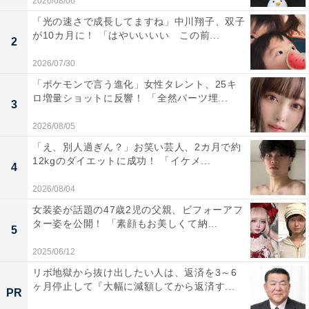
2026/08/06
「光の速さで成長してますね」中川翔子、双子
が10カ月に！ 「はやいいいい この前...
2
2026/07/30
「ポケモンで言う進化」女性タレント、25キ
ロ増量ショットに反響！ 「全然パーツ埋...
3
2026/08/05
「え、別人過ぎん？」お笑い芸人、2カ月で約
12kgのダイエットに成功！ 「イケメ...
4
2026/08/04
女装姿が話題の47歳2児の父親、ビフォーアフ
ター姿を公開！ 「素顔もお美しくて納...
5
2025/06/12
リボ地獄から抜け出したい人は、返済を3～6
ヶ月停止して『大幅に減額してから返済す...
PR