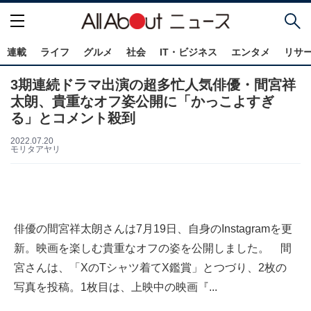
連載
ライフ
グルメ
社会
IT・ビジネス
エンタメ
リサ
3期連続ドラマ出演の超多忙人気俳優・間宮祥
太朗、貴重なオフ姿公開に「かっこよすぎ
る」とコメント殺到
2022.07.20
モリタアヤリ
俳優の間宮祥太朗さんは7月19日、自身のInstagramを更
新。映画を楽しむ貴重なオフの姿を公開しました。 間
宮さんは、「XのTシャツ着てX鑑賞」とつづり、2枚の
写真を投稿。1枚目は、上映中の映画『...