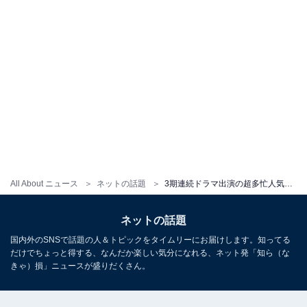
All About ニュース
ネットの話題
3期連続ドラマ出演の超多忙人気俳優・間宮祥太朗、貴重なオフ姿公開に「かっこよすぎる」とコメント殺到
ネットの話題
国内外のSNSで話題の人＆トピックをタイムリーにお届けします。知ってる
だけでちょっと得する、なんだか楽しい気分になれる、ネット発「知ら（な
きゃ）損」ニュースが盛りだくさん。