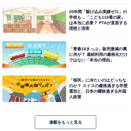
20年間「駆け込み実績ゼロ」の
学校も…「こども110番の家」
は本当に必要？ PTAが直面する
理想と現実
「青春18きっぷ」販売激減の裏
に何が？ 連続利用の厳格化だけ
ではない「本当の理由」
「移民」に冷たいのはどっちな
のか？ スイスの厳格過ぎる学歴
選別と、日本の曖昧過ぎる外国
人政策
連載をもっと見る