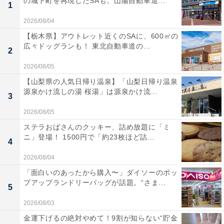
の城下町を再現したSAも。山陽自動車道...
1
2026/08/04
【栃木県】アウトレット近くのSAに、600㎡の
広々ドッグランも！ 東北自動車道の...
2
2026/08/05
【山梨県の人気日帰り温泉】「山梨日帰り温泉
源泉かけ流しの湯 桜湯」は源泉かけ流...
3
2026/08/05
ステラおばさんのクッキー、詰め放題に「ミ
ニ」登場！ 1500円で「約23枚ほど詰...
4
2026/08/04
「面白いのあったから購入〜」ダイソーのポッ
プアップランドリーバッグが話題。“さま...
5
2026/08/03
金運下げるの絶対やめて！9割が知らない“貯金