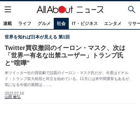
連載
ライフ
グルメ
社会
IT・ビジネス
エンタメ
リサ
世界を知れば日本が見える 第1回
Twitter買収撤回のイーロン・マスク、次は
「世界一有名な出禁ユーザー」トランプ氏
と“喧嘩”
米ツイッター社の買収劇で話題のイーロン・マスク氏だが、今度はドナル
ド・トランプ前大統領と対立を始めている。11月には米中間選挙もあるが、
気になる今後の展開は……。
2022.07.16
山田 敏弘