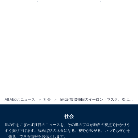
All About ニュース
社会
Twitter買収撤回のイーロン・マスク、次は「世界一有名な出禁ユーザー」トランプ氏と“喧嘩”
社会
世の中をにぎわず注目のニュースを、その道のプロが独自の視点でわかりや
すく掘り下げます。読めば話のネタになる、視野が広がる、いつでも何かを
「発見」できる情報をお伝えします。