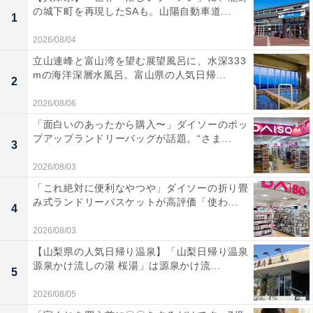
の城下町を再現したSAも。山陽自動車道...
1
2026/08/04
立山連峰と富山湾を望む展望風呂に、水深333
mの海洋深層水風呂。富山県の人気日帰...
2
2026/08/06
「面白いのあったから購入〜」ダイソーのポッ
プアップランドリーバッグが話題。“さま...
3
2026/08/03
「これ絶対に便利なやつや」ダイソーの折り畳
み式ランドリーバスケットが高評価「使わ...
4
2026/08/03
【山梨県の人気日帰り温泉】「山梨日帰り温泉
源泉かけ流しの湯 桜湯」は源泉かけ流...
5
2026/08/05