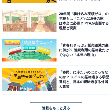
20年間「駆け込み実績ゼロ」の
学校も…「こども110番の家」
は本当に必要？ PTAが直面する
理想と現実
「青春18きっぷ」販売激減の裏
に何が？ 連続利用の厳格化だけ
ではない「本当の理由」
「移民」に冷たいのはどっちな
のか？ スイスの厳格過ぎる学歴
選別と、日本の曖昧過ぎる外国
人政策
連載をもっと見る