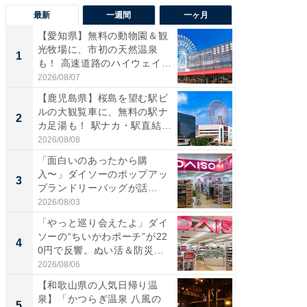
最新
一週間
一ヶ月
【愛知県】無料の動物園＆観
【兵庫
光牧場に、市初の天然温泉
ーメン
1
1
も！ 高速道路のハイウェイオ
再現した
ア...
道...
2026/08/07
2026/08/0
【鹿児島県】桜島を望む駅ビ
【三重
ルの大観覧車に、無料の駅ナ
の直営
2
2
カ足湯も！ 駅ナカ・駅直結
ダ大判焼
ス...
伊...
2026/08/08
2026/08/0
「面白いのあったから購
【千葉県
入〜」ダイソーのポップアッ
級マー
3
3
プランドリーバッグが話
ノベし
題。“さま...
ー...
2026/08/03
2026/08/0
「やっと巡り会えたよ」ダイ
「100
ソーの“ちいかわポーチ”が22
スタン
4
4
0円で反響。ぬい活＆防災...
ュックが
2026/08/06
2026/08/0
【和歌山県の人気日帰り温
立山連
泉】「かつらぎ温泉 八風の
風呂に、
5
5