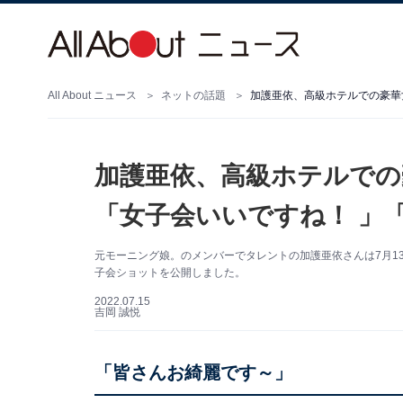
All About ニュース
ネットの話題
加護亜依、高級ホテルでの
「女子会いいですね！ 」
元モーニング娘。のメンバーでタレントの加護亜依さんは7月13日
子会ショットを公開しました。
2022.07.15
吉岡 誠悦
「皆さんお綺麗です～」