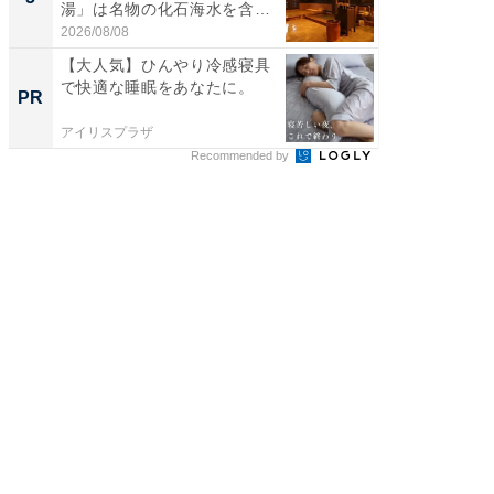
湯」は名物の化石海水を含ん
層水風
だ濃...
帰...
2026/08/08
2026/08/0
【大人気】ひんやり冷感寝具
【見城徹
で快適な睡眠をあなたに。
も変わ
PR
PR
アイリスプラザ
FINCHI o
Recommended by