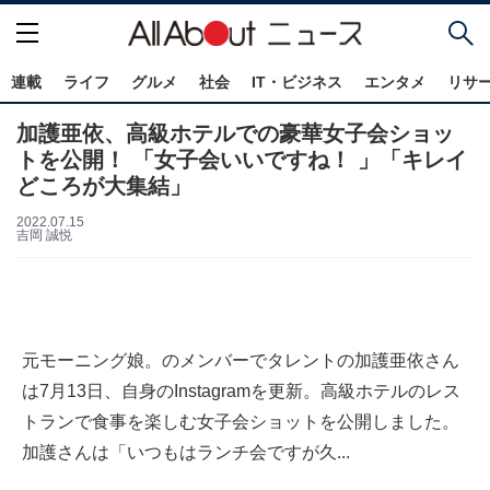
連載
ライフ
グルメ
社会
IT・ビジネス
エンタメ
リサ
加護亜依、高級ホテルでの豪華女子会ショッ
トを公開！ 「女子会いいですね！ 」「キレイ
どころが大集結」
2022.07.15
吉岡 誠悦
元モーニング娘。のメンバーでタレントの加護亜依さん
は7月13日、自身のInstagramを更新。高級ホテルのレス
トランで食事を楽しむ女子会ショットを公開しました。
加護さんは「いつもはランチ会ですが久...