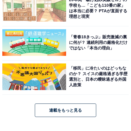
学校も…「こども110番の家」
は本当に必要？ PTAが直面する
理想と現実
「青春18きっぷ」販売激減の裏
に何が？ 連続利用の厳格化だけ
ではない「本当の理由」
「移民」に冷たいのはどっちな
のか？ スイスの厳格過ぎる学歴
選別と、日本の曖昧過ぎる外国
人政策
連載をもっと見る