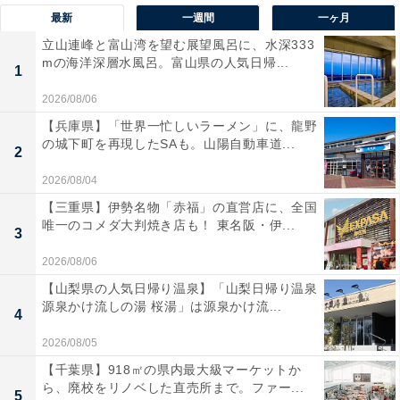
最新
一週間
一ヶ月
立山連峰と富山湾を望む展望風呂に、水深333
mの海洋深層水風呂。富山県の人気日帰...
1
2026/08/06
【兵庫県】「世界一忙しいラーメン」に、龍野
の城下町を再現したSAも。山陽自動車道...
2
2026/08/04
【三重県】伊勢名物「赤福」の直営店に、全国
唯一のコメダ大判焼き店も！ 東名阪・伊...
3
2026/08/06
【山梨県の人気日帰り温泉】「山梨日帰り温泉
源泉かけ流しの湯 桜湯」は源泉かけ流...
4
2026/08/05
【千葉県】918㎡の県内最大級マーケットか
ら、廃校をリノベした直売所まで。ファー...
5