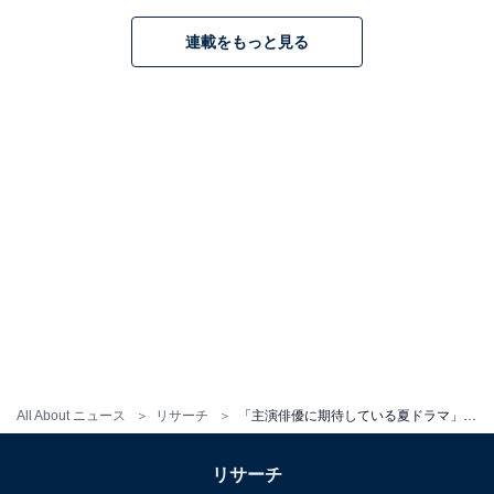
連載をもっと見る
All About ニュース
リサーチ
「主演俳優に期待している夏ドラマ」ランキング！ 3位『六本木クラス』、2位『石子と羽男』、1位は？
リサーチ