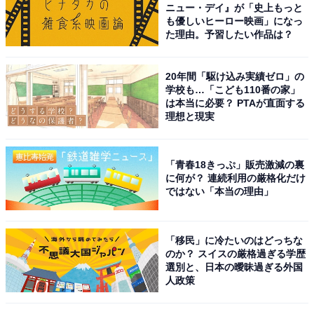
ニュー・デイ』が「史上もっと
も優しいヒーロー映画」になっ
た理由。予習したい作品は？
20年間「駆け込み実績ゼロ」の
学校も…「こども110番の家」
は本当に必要？ PTAが直面する
理想と現実
「青春18きっぷ」販売激減の裏
に何が？ 連続利用の厳格化だけ
ではない「本当の理由」
「移民」に冷たいのはどっちな
のか？ スイスの厳格過ぎる学歴
選別と、日本の曖昧過ぎる外国
人政策