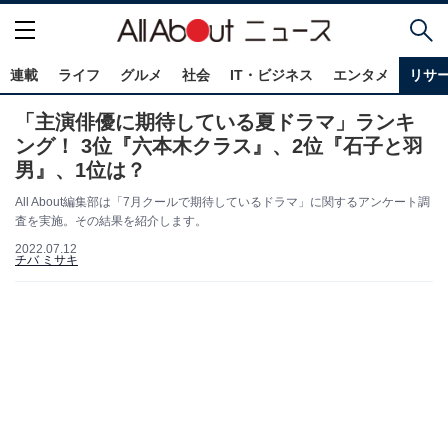
連載
ライフ
グルメ
社会
IT・ビジネス
エンタメ
リサ
「主演俳優に期待している夏ドラマ」ランキ
ング！ 3位『六本木クラス』、2位『石子と羽
男』、1位は？
All About編集部は「7月クールで期待しているドラマ」に関するアンケート調
査を実施。その結果を紹介します。
2022.07.12
チバ ミサキ