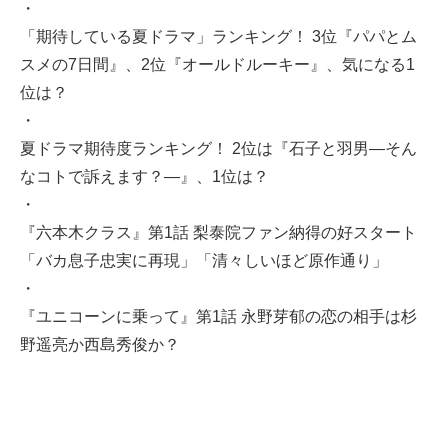
・
「期待している夏ドラマ」ランキング！ 3位『パパとム
スメの7日間』、2位『オールドルーキー』、気になる1
位は？
・
夏ドラマ期待度ランキング！ 2位は『石子と羽男―そん
なコトで訴えます？―』、1位は？
・
『六本木クラス』第1話 梨泰院ファン納得の好スタート
「バカ息子忠実に再現」「清々しいほど原作通り」
・
『ユニコーンに乗って』第1話 永野芽郁の恋の相手は杉
野遥亮か西島秀俊か？