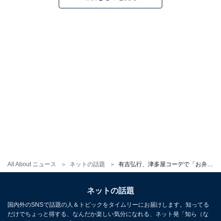
All About ニュース
ネットの話題
有吉弘行、津多屋コーデで「お弁当職人」に！ 「素敵な格好です」「洋服とばっちり合ってますね」
ネットの話題
国内外のSNSで話題の人＆トピックをタイムリーにお届けします。知ってる
だけでちょっと得する、なんだか楽しい気分になれる、ネット発「知ら（な