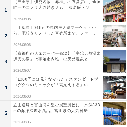
【三重県】伊勢名物「赤福」の直営店に、全国
唯一のコメダ大判焼き店も！ 東名阪・伊...
1
2026/08/06
【千葉県】918㎡の県内最大級マーケットか
ら、廃校をリノベした直売所まで。ファー...
2
2026/08/06
【京都府の人気スーパー銭湯】「宇治天然温泉
源氏の湯」は宇治市内唯一の天然温泉と...
3
2026/08/07
「1000円には見えなかった」スタンダードプ
ロダクツのリュックが「高見えする」の...
4
2026/08/03
立山連峰と富山湾を望む展望風呂に、水深333
mの海洋深層水風呂。富山県の人気日帰...
5
2026/08/06