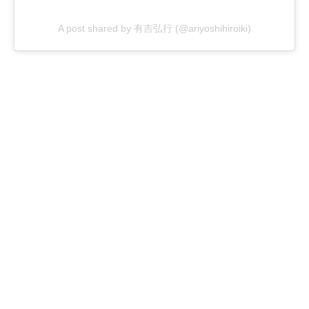
A post shared by 有吉弘行 (@ariyoshihiroiki)