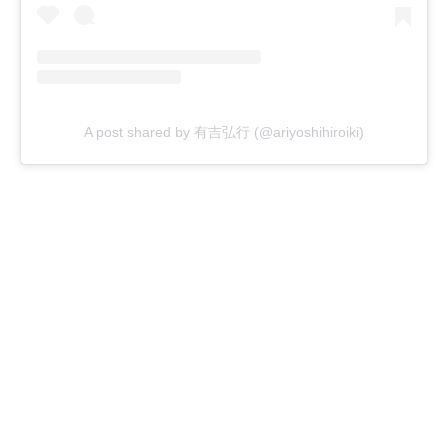
A post shared by 有吉弘行 (@ariyoshihiroiki)