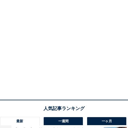
最新
一週間
一ヶ月