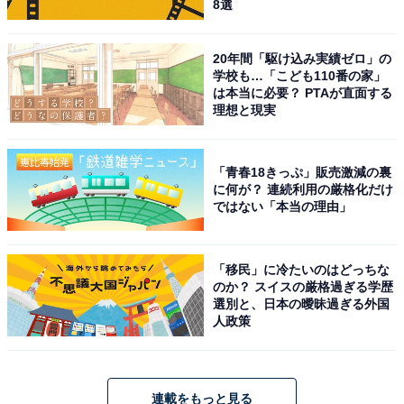
8選
20年間「駆け込み実績ゼロ」の
学校も…「こども110番の家」
は本当に必要？ PTAが直面する
理想と現実
「青春18きっぷ」販売激減の裏
に何が？ 連続利用の厳格化だけ
ではない「本当の理由」
「移民」に冷たいのはどっちな
のか？ スイスの厳格過ぎる学歴
選別と、日本の曖昧過ぎる外国
人政策
連載をもっと見る