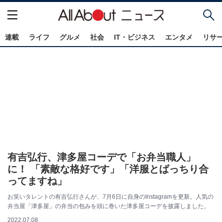
連載
ライフ
グルメ
社会
IT・ビジネス
エンタメ
リサ
有吉弘行、津多屋コーデで「お弁当職人」
に！ 「素敵な格好です」「洋服とばっちり合
ってますね」
お笑いタレントの有吉弘行さんが、7月6日に自身のInstagramを更新。人気の
弁当屋「津多屋」の弁当の包みを頭に巻いた津多屋コーデを披露しました。
2022.07.08