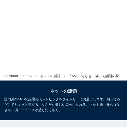
All About ニュース
ネットの話題
『やんごとなき一族』で話題の松本若菜、初の連ドラ主演を報告！ 水川あさみ「今回はふざけない事！」と反応
ネットの話題
国内外のSNSで話題の人＆トピックをタイムリーにお届けします。知ってる
だけでちょっと得する、なんだか楽しい気分になれる、ネット発「知ら（な
きゃ）損」ニュースが盛りだくさん。