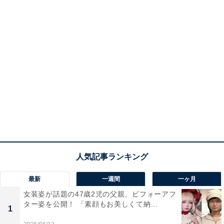
最新
一週間
一ヶ月
女装姿が話題の47歳2児の父親、ビフォーアフ
ター姿を公開！ 「素顔もお美しくて納...
1