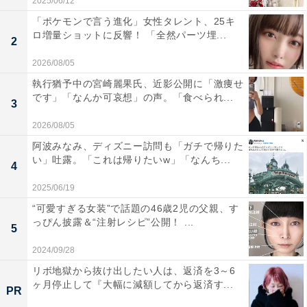
2025/06/12
「ポケモンで言う進化」女性タレント、25キ
ロ増量ショットに反響！ 「全然パーツ埋...
2
2026/08/05
執行猶予中の宮崎麗果氏、近影公開に「激痩せ
です」「なんか可哀想」の声。「食べられ...
3
2026/08/05
阿波みなみ、ディズニー訪問も「ガチで帰りた
い」吐露。「これは帰りたいw」「なんち...
4
2025/06/19
“可愛すぎる女装”で話題の46歳2児の父親、す
っぴん披露＆“注射レシピ”公開！ ...
5
2024/09/28
リボ地獄から抜け出したい人は、返済を3～6
ヶ月停止して『大幅に減額してから返済す...
PR