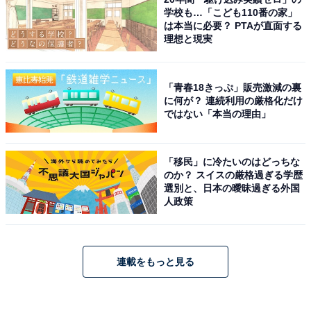
学校も…「こども110番の家」
は本当に必要？ PTAが直面する
理想と現実
「青春18きっぷ」販売激減の裏
に何が？ 連続利用の厳格化だけ
ではない「本当の理由」
「移民」に冷たいのはどっちな
のか？ スイスの厳格過ぎる学歴
選別と、日本の曖昧過ぎる外国
人政策
連載をもっと見る