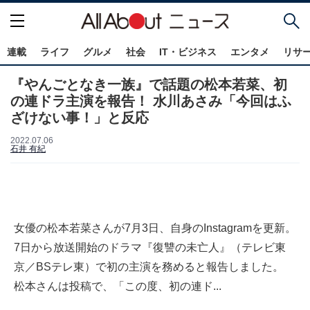
連載
ライフ
グルメ
社会
IT・ビジネス
エンタメ
リサ
『やんごとなき一族』で話題の松本若菜、初
の連ドラ主演を報告！ 水川あさみ「今回はふ
ざけない事！」と反応
2022.07.06
石井 有紀
女優の松本若菜さんが7月3日、自身のInstagramを更新。
7日から放送開始のドラマ『復讐の未亡人』（テレビ東
京／BSテレ東）で初の主演を務めると報告しました。
松本さんは投稿で、「この度、初の連ド...