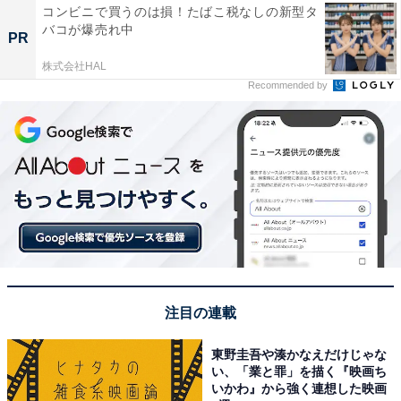
コンビニで買うのは損！たばこ税なしの新型タ
バコが爆売れ中
PR
株式会社HAL
Recommended by
注目の連載
東野圭吾や湊かなえだけじゃな
い、「業と罪」を描く『映画ち
いかわ』から強く連想した映画