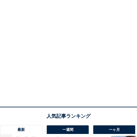
最新
一週間
一ヶ月