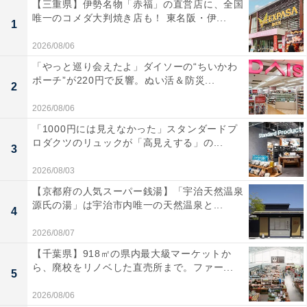
【三重県】伊勢名物「赤福」の直営店に、全国
唯一のコメダ大判焼き店も！ 東名阪・伊...
1
2026/08/06
「やっと巡り会えたよ」ダイソーの“ちいかわ
ポーチ”が220円で反響。ぬい活＆防災...
2
2026/08/06
「1000円には見えなかった」スタンダードプ
ロダクツのリュックが「高見えする」の...
3
2026/08/03
【京都府の人気スーパー銭湯】「宇治天然温泉
源氏の湯」は宇治市内唯一の天然温泉と...
4
2026/08/07
【千葉県】918㎡の県内最大級マーケットか
ら、廃校をリノベした直売所まで。ファー...
5
2026/08/06