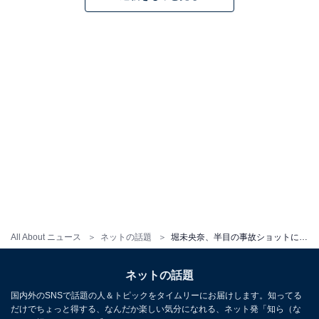
All About ニュース
ネットの話題
堀未央奈、半目の事故ショットに反響！ 「ちゃんと美人」「フェイスライン綺麗すぎる」の声
ネットの話題
国内外のSNSで話題の人＆トピックをタイムリーにお届けします。知ってる
だけでちょっと得する、なんだか楽しい気分になれる、ネット発「知ら（な