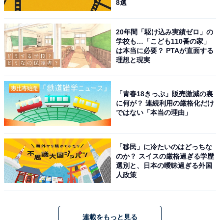
8選
20年間「駆け込み実績ゼロ」の
学校も…「こども110番の家」
は本当に必要？ PTAが直面する
理想と現実
「青春18きっぷ」販売激減の裏
に何が？ 連続利用の厳格化だけ
ではない「本当の理由」
「移民」に冷たいのはどっちな
のか？ スイスの厳格過ぎる学歴
選別と、日本の曖昧過ぎる外国
人政策
連載をもっと見る