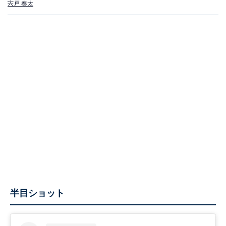
宍戸 奏太
半目ショット