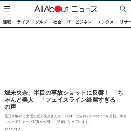
連載
ライフ
グルメ
社会
IT・ビジネス
エンタメ
リサ
堀未央奈、半目の事故ショットに反響！ 「ち
ゃんと美人」「フェイスライン綺麗すぎる」
の声
元乃木坂46で女優の堀未央奈さんが、7月4日に自身のInstagramを更新。半目
になってしまった写真を公開し、話題になっています。
2022.07.04