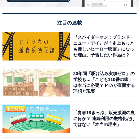
人確認の依頼がくることもあります。
注目の連載
『スパイダーマン：ブランド・
ニュー・デイ』が「史上もっと
も優しいヒーロー映画」になっ
た理由。予習したい作品は？
20年間「駆け込み実績ゼロ」の
学校も…「こども110番の家」
は本当に必要？ PTAが直面する
理想と現実
「青春18きっぷ」販売激減の裏
に何が？ 連続利用の厳格化だけ
ではない「本当の理由」
自分の招待コードはどこで確認する？