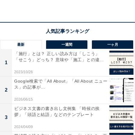
最新
一週間
一ヶ月
「施行」とは？ 正しい読み方は「しこう」
友達招待プログラムの変更点は主に2つ
「せこう」どっち？ 意味や「施工」との違...
1
メルカリ​​では友達を招待するとメルカリやメルペイでの
2023/10/26
支払いで使えるポイントがもらえる「友達招待プログラ
Google検索で「All About」「All About ニュー
ム」があります。6月28日から、以下2点が変更になりま
ス」の記事が...
2
した。
2026/06/15
ビジネス文書の書き出し文例集 「時候の挨
■ポイント付与のタイミング
拶」「頭語と結語」などのテンプレート
3
友達をメルカリに招待すると、招待した人とされた人の
2024/04/09
両方にポイントが付与されます。通常は500ポイントで