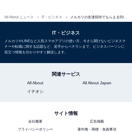
All About ニュース
IT・ビジネス
メルカリの友達招待でもらえる500ポイントの有効期限に気をつけて！ 180日から30日に変更
IT・ビジネス
メルカリやLINEなど人気スマホアプリの使い方、今さら聞けないビジネスマ
ナーや転職に関する話題など、若手からベテランまで、ビジネスパーソンに
役立つ情報を分かりやすく解説します。
関連サービス
All About
All About Japan
イチオシ
招待コードは「マイ・ページ」にある「招待して500ポイントGET」から確
認できる（画像は筆者の招待コード）
サイト情報
友達招待プログラムは、何人招待をしても毎回ポイント
会社概要
広告掲載
が付与されます。またエントリーは不要です。自分の招
プライバシーポリシー
著作権・商標・免責事項