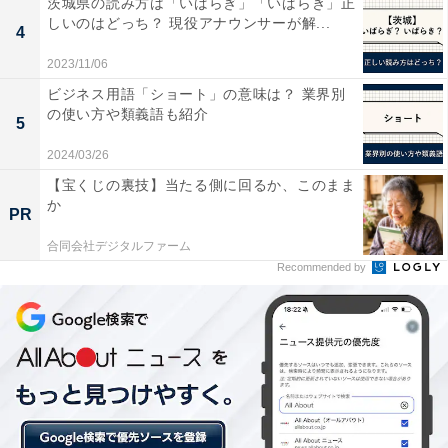
茨城県の読み方は「いばらぎ」「いばらき」正
す（キャンペーンで1000ポイントになることもありま
しいのはどっち？ 現役アナウンサーが解...
4
す）。ポイントが付与されるタイミングですが、6月27
2023/11/06
日までは、招待された人が登録を完了した時点で付与さ
ビジネス用語「ショート」の意味は？ 業界別
れていましたが、6月28日からは登録を完了してから14
の使い方や類義語も紹介
5
日後までに付与されます。これまでよりも遅くなると思
って良いでしょう。
2024/03/26
【宝くじの裏技】当たる側に回るか、このまま
か
PR
■付与されたポイントの有効期限
合同会社デジタルファーム
付与されたポイントには有効期限があります。6月27日
Recommended by
まではポイント獲得日を含めて180日でしたが、6月28日
からはポイント獲得日を含めて30日間となります。今ま
でよりも150日短くなっているので、うっかり失効しな
いように早めに使っておきましょう。
また会員登録完了の後で、ポイントが付与される前に本