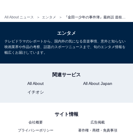
「佐木くんのスピンオフとかも待ってます」「回を重ね
るごとにどんどんみっちーらしいはじめちゃんになって
いて感動しました」「金田一ロスになってしまっていま
All About ニュース
エンタメ
『金田一少年の事件簿』最終話 道枝版・金田一にファン大絶賛「最高だった」「最優秀演技賞あげたい」
す。続編希望！」「歴代それぞれの良さがあるけど、5
エンタメ
代目道枝くんが最優秀演技賞をあげたい。剛くんは最優
テレビドラマのレポートから、国内外の気になる音楽事情、意外と知らない
秀主演賞、松潤は最優秀キャラクター賞、亀ちゃんは最
映画業界や作品の考察、話題のスポーツニュースまで、旬のエンタメ情報を
優秀クール賞、山田くんは最優秀ギャップ賞」「犯人へ
幅広くお届けしています。
の心のケアができるはじめちゃんも素敵だったな」「優
しさがベースにあってころころ変わる表情、事件解決の
関連サービス
強さのある真剣な顔つき、みっちーの演じる金田一一、
All About
All About Japan
とっても最高でした！」など賞賛が殺到しています。
イチオシ
TVer、Disney＋では今シリーズ全話を配信、過去作41作
品はHulu（フールー）で独占配信中。令和版・金田一と
サイト情報
過去作を改めて見比べてみても楽しそうです。
会社概要
広告掲載
プライバシーポリシー
著作権・商標・免責事項