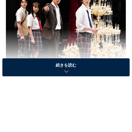
続きを読む
画像出典：日本テレビ『金田一少年の事件簿』
公式サイト
最終話（File07-2）のおさらい
怪人ファントムの仕業を匂わせる殺人が続く中、劇場下
の地下通路で何者かに足首を掴まれた一（道枝駿佑）。
しかしそれは行方不明になっていた剣持警部（沢村一