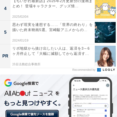
【ちいかわ最新話】2025年2月更新分の漫画ま
いくレオナにくっついて甘い汁を吸おうとしていた劇団
とめ！ 登場キャラクター、グッズ情...
4
員たちは、邪魔になった霧生を騙して樹海に放置。オペ
2025/02/04
ラ座館での一連の犯行は、それを知ったレオナによる復
思わず現実を連想する……「世界の終わり」を
讐だったのです。
描いた終末映画5選。宮崎駿アニメからの...
5
2024/01/19
レオナは火を放ち自ら命を断とうとしますが、一が炎の
リボ地獄から抜け出したい人は、返済を3～6
中から救出します。見守ることが霧生の愛だったんじゃ
ヶ月停止して『大幅に減額してから返済す...
PR
ないかと語りかける一の言葉に、レオナは静かに涙を流
渋谷法務総合事務所
すのでした。
Recommended by