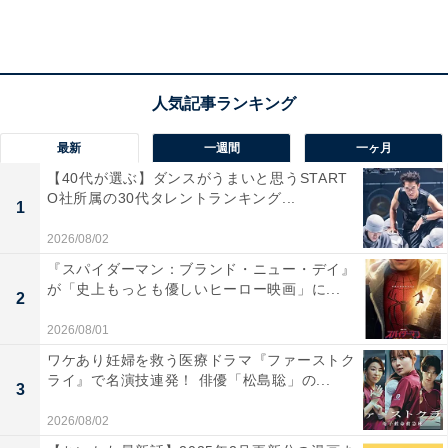
トムの正体を必ず暴いて見せる。じっちゃんの名にかけ
て！」――。
すべての謎を解いた一は、オペラ座館にいる全員を集め
てトリックの謎を説明していきます。オペラ座の怪人を
最新
一週間
一ヶ月
なぞるような一連の犯行は、ファントムと呼ばれ行方を
【40代が選ぶ】ダンスがうまいと思うSTART
O社所属の30代タレントランキング...
晦ましている天才俳優・霧生（古川雄大）による復讐で
1
はなく、レオナによるものでした。物的証拠もつきつけ
2026/08/02
られたレオナは観念し、哀しき犯行動機を語りはじめま
『スパイダーマン：ブランド・ニュー・デイ』
す。
が「史上もっとも優しいヒーロー映画」に...
2
2026/08/01
レオナは霧生を愛していましたが、霧生はこれから輝い
ワケあり妊婦を救う医療ドラマ『ファーストク
ライ』で名演技連発！ 俳優「松島聡」の...
ていくレオナに自分はふさわしくないと身をひこうとし
3
ていました。レオナがファントムに監禁されていたとい
2026/08/02
うのは、実は駆け落ちでした。スターダムを駆け上って