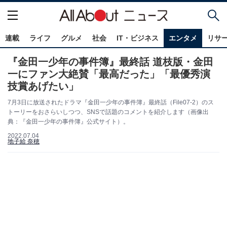
連載
ライフ
グルメ
社会
IT・ビジネス
エンタメ
リサ
『金田一少年の事件簿』最終話 道枝版・金田
一にファン大絶賛「最高だった」「最優秀演
技賞あげたい」
7月3日に放送されたドラマ『金田一少年の事件簿』最終話（File07-2）のス
トーリーをおさらいしつつ、SNSで話題のコメントを紹介します（画像出
典：『金田一少年の事件簿』公式サイト）。
2022.07.04
地子給 奈穂