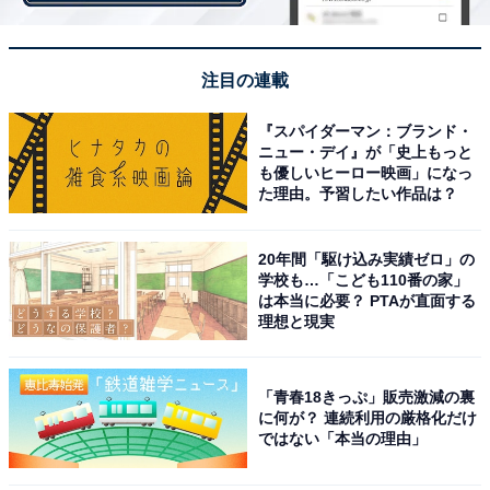
注目の連載
『スパイダーマン：ブランド・
ニュー・デイ』が「史上もっと
も優しいヒーロー映画」になっ
た理由。予習したい作品は？
画像出典：日本テレビ『金田一少年の事件簿』
公式サイト
20年間「駆け込み実績ゼロ」の
学校も…「こども110番の家」
は本当に必要？ PTAが直面する
理想と現実
「青春18きっぷ」販売激減の裏
に何が？ 連続利用の厳格化だけ
ではない「本当の理由」