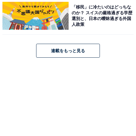
「移民」に冷たいのはどっちな
のか？ スイスの厳格過ぎる学歴
選別と、日本の曖昧過ぎる外国
人政策
道枝版・金田一完走でファン大絶賛「最高だっ
連載をもっと見る
た」「最優秀演技賞あげたい」
最終回にして、一が金田一耕助の孫であることを剣持が
初めて知ったシーンに思わず笑いが漏れた最終話。ラス
トシーンでは「事件が起きると私のことが見えなくな
る」と言う美雪に対し、「そんなことない。ずっと見て
るよ」と返す胸キュンシーンも見られました。
Twitterでは「みっちーのはじめちゃん最高でした！」