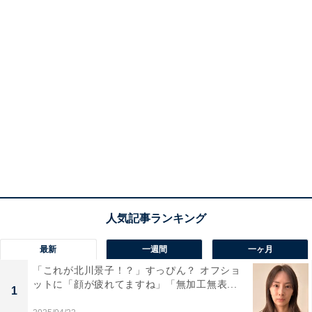
最新
一週間
一ヶ月
「これが北川景子！？」すっぴん？ オフショ
ットに「顔が疲れてますね」「無加工無表...
1