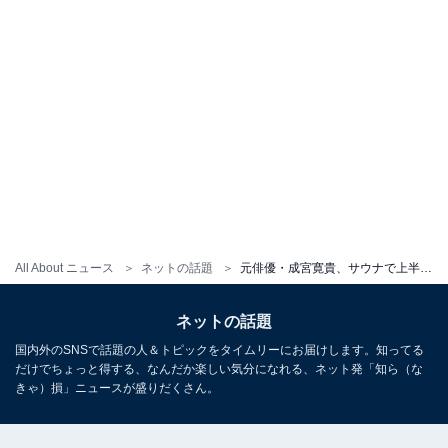
All About ニュース
ネットの話題
元俳優・成宮寛貴、サウナで上半身裸の“整い”ショットを公開！ 「上半身ボーイ」「超セクシー」
ネットの話題
国内外のSNSで話題の人＆トピックをタイムリーにお届けします。知ってる
だけでちょっと得する、なんだか楽しい気分になれる、ネット発「知ら（な
きゃ）損」ニュースが盛りだくさん。