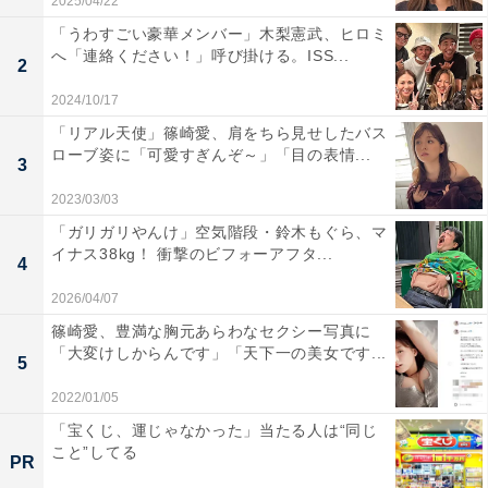
2025/04/22
「うわすごい豪華メンバー」木梨憲武、ヒロミ
へ「連絡ください！」呼び掛ける。ISS...
2
2024/10/17
「リアル天使」篠崎愛、肩をちら見せしたバス
ローブ姿に「可愛すぎんぞ～」「目の表情...
3
2023/03/03
「ガリガリやんけ」空気階段・鈴木もぐら、マ
イナス38kg！ 衝撃のビフォーアフタ...
4
2026/04/07
篠崎愛、豊満な胸元あらわなセクシー写真に
「大変けしからんです」「天下一の美女です...
5
2022/01/05
「宝くじ、運じゃなかった」当たる人は“同じ
こと”してる
PR