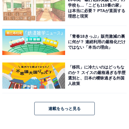
学校も…「こども110番の家」
は本当に必要？ PTAが直面する
理想と現実
「青春18きっぷ」販売激減の裏
に何が？ 連続利用の厳格化だけ
ではない「本当の理由」
「移民」に冷たいのはどっちな
のか？ スイスの厳格過ぎる学歴
選別と、日本の曖昧過ぎる外国
人政策
連載をもっと見る