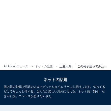
All About ニュース
ネットの話題
土屋太鳳、「この椅子座ってみたかった」と“極妻風佐都”を披露！ 『やんごと』終幕に「すでにロス」の声も
ネットの話題
国内外のSNSで話題の人＆トピックをタイムリーにお届けします。知ってる
だけでちょっと得する、なんだか楽しい気分になれる、ネット発「知ら（な
きゃ）損」ニュースが盛りだくさん。