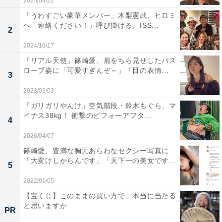
2025/04/22
「うわすごい豪華メンバー」木梨憲武、ヒロミ
へ「連絡ください！」呼び掛ける。ISS...
2
2024/10/17
「リアル天使」篠崎愛、肩をちら見せしたバス
ローブ姿に「可愛すぎんぞ～」「目の表情...
3
2023/03/03
「ガリガリやんけ」空気階段・鈴木もぐら、マ
イナス38kg！ 衝撃のビフォーアフタ...
4
2026/04/07
篠崎愛、豊満な胸元あらわなセクシー写真に
「大変けしからんです」「天下一の美女です...
5
2022/01/05
【宝くじ】このままの買い方で、本当に当たる
と思いますか
PR