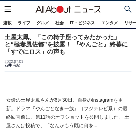
連載
ライフ
グルメ
社会
IT・ビジネス
エンタメ
リサ
土屋太鳳、「この椅子座ってみたかった」
と“極妻風佐都”を披露！ 『やんごと』終幕に
「すでにロス」の声も
2022.07.01
石井 有紀
女優の土屋太鳳さんが6月30日、自身のInstagramを更
新。ドラマ『やんごとなき一族』（フジテレビ系）の最
終回直前に、第11話のオフショットを公開しました。 土
屋さんは投稿で、「なんかもう既に何を...