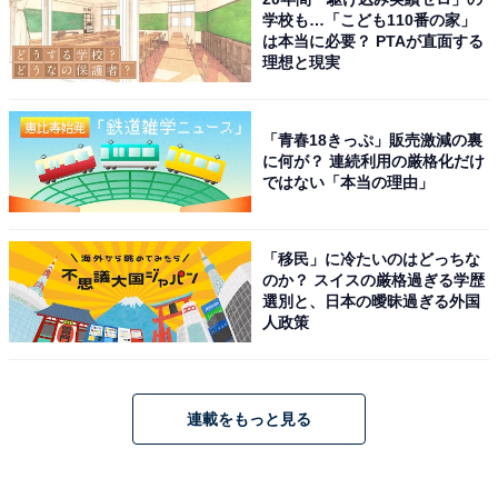
学校も…「こども110番の家」
は本当に必要？ PTAが直面する
理想と現実
「青春18きっぷ」販売激減の裏
に何が？ 連続利用の厳格化だけ
ではない「本当の理由」
「移民」に冷たいのはどっちな
のか？ スイスの厳格過ぎる学歴
選別と、日本の曖昧過ぎる外国
人政策
連載をもっと見る