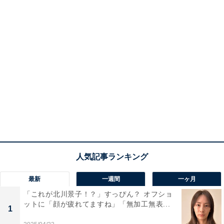
最新
一週間
一ヶ月
「これが北川景子！？」すっぴん？ オフショ
ットに「顔が疲れてますね」「無加工無表...
1