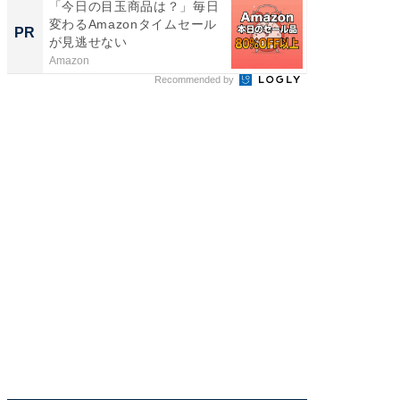
「今日の目玉商品は？」毎日
「え、
変わるAmazonタイムセール
の？」8
PR
PR
が見逃せない
場！Ama
Amazon
Amazon
Recommended by