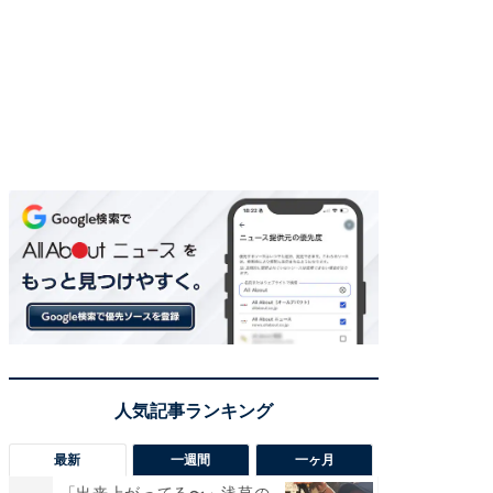
最新
一週間
一ヶ月
「出来上がってる〜」浅草の
「さす