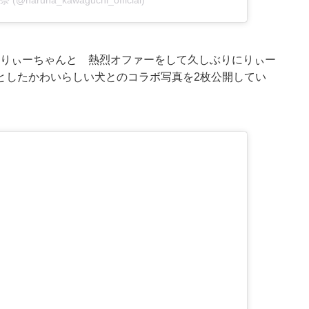
 (@haruna_kawaguchi_official)
ALL!はりぃーちゃんと 熱烈オファーをして久しぶりにりぃー
としたかわいらしい犬とのコラボ写真を2枚公開してい