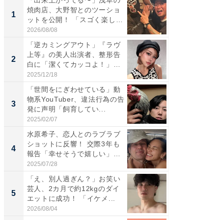
焼肉店、大野智とのツーショ
は」高
1
1
ットを公開！ 「スゴく楽し
災地を
そ...
「カ...
2026/08/08
2026/08/0
「逆カミングアウト」『ラヴ
「え、
上等』の美人出演者、整形告
芸人、2
2
2
白に「潔くてカッコよ！」
エットに
「好...
2025/12/18
2026/08/0
「世間をにぎわせている」動
「脚が
物系YouTuber、違法行為の告
横川尚
3
3
発に声明「飼育してい...
ムキな姿
刃...
2025/02/07
2026/08/0
水原希子、恋人とのラブラブ
「脳がバ
ショットに反響！ 交際3年も
装姿が話
4
4
報告「幸せそうで嬉しい」
のお父さ
「...
2025/07/28
2026/08/0
「え、別人過ぎん？」お笑い
「急に
芸人、2カ月で約12kgのダイ
る」広
5
5
エットに成功！ 「イケメ...
ョット
た」の..
2026/08/04
2026/08/0