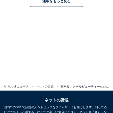
連載をもっと見る
All About ニュース
ネットの話題
冨永愛、クールビューティーなシャネルコーデに「スタイルのいいマネキンかと」「惚れ惚れ」と絶賛の声
ネットの話題
国内外のSNSで話題の人＆トピックをタイムリーにお届けします。知ってる
だけでちょっと得する、なんだか楽しい気分になれる、ネット発「知ら（な