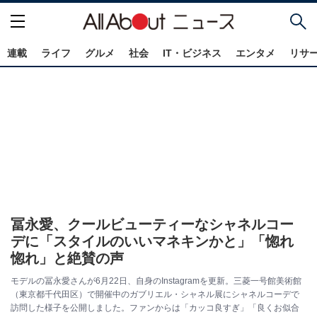
連載
ライフ
グルメ
社会
IT・ビジネス
エンタメ
リサ
冨永愛、クールビューティーなシャネルコー
デに「スタイルのいいマネキンかと」「惚れ
惚れ」と絶賛の声
モデルの冨永愛さんが6月22日、自身のInstagramを更新。三菱一号館美術館
（東京都千代田区）で開催中のガブリエル・シャネル展にシャネルコーデで
訪問した様子を公開しました。ファンからは「カッコ良すぎ」「良くお似合