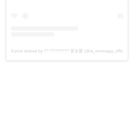
A post shared by ?? ???????? 冨永愛 (@ai_tominaga_official)