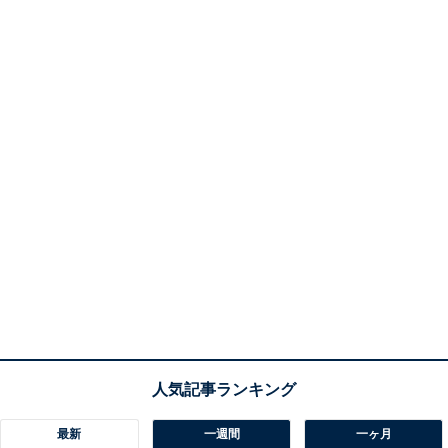
最新
一週間
一ヶ月