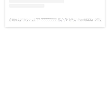
A post shared by ?? ???????? 冨永愛 (@ai_tominaga_official)