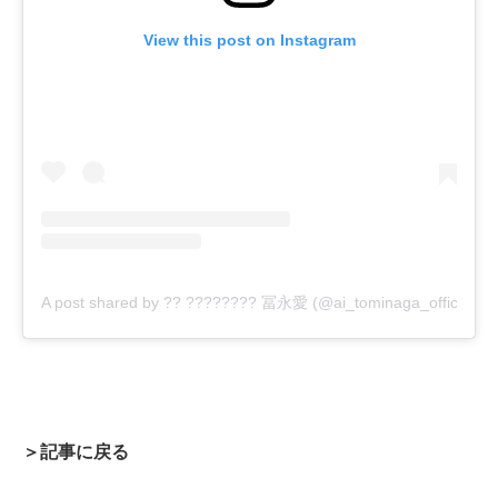
View this post on Instagram
A post shared by ?? ???????? 冨永愛 (@ai_tominaga_official)
＞記事に戻る