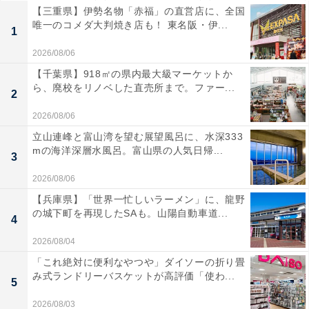
【三重県】伊勢名物「赤福」の直営店に、全国
唯一のコメダ大判焼き店も！ 東名阪・伊...
1
2026/08/06
【千葉県】918㎡の県内最大級マーケットか
ら、廃校をリノベした直売所まで。ファー...
2
2026/08/06
立山連峰と富山湾を望む展望風呂に、水深333
mの海洋深層水風呂。富山県の人気日帰...
3
2026/08/06
【兵庫県】「世界一忙しいラーメン」に、龍野
の城下町を再現したSAも。山陽自動車道...
4
2026/08/04
「これ絶対に便利なやつや」ダイソーの折り畳
み式ランドリーバスケットが高評価「使わ...
5
2026/08/03