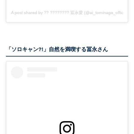
A post shared by ?? ???????? 冨永愛 (@ai_tominaga_official)
「ソロキャン?!」自然を満喫する冨永さん