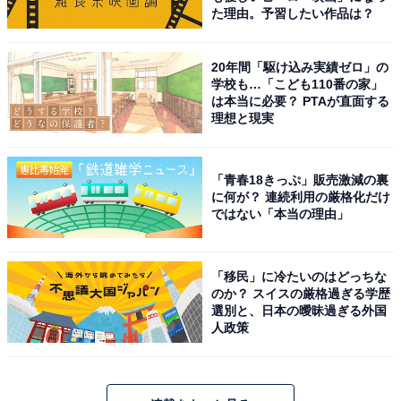
た理由。予習したい作品は？
20年間「駆け込み実績ゼロ」の
学校も…「こども110番の家」
は本当に必要？ PTAが直面する
理想と現実
「青春18きっぷ」販売激減の裏
に何が？ 連続利用の厳格化だけ
ではない「本当の理由」
「移民」に冷たいのはどっちな
のか？ スイスの厳格過ぎる学歴
選別と、日本の曖昧過ぎる外国
人政策