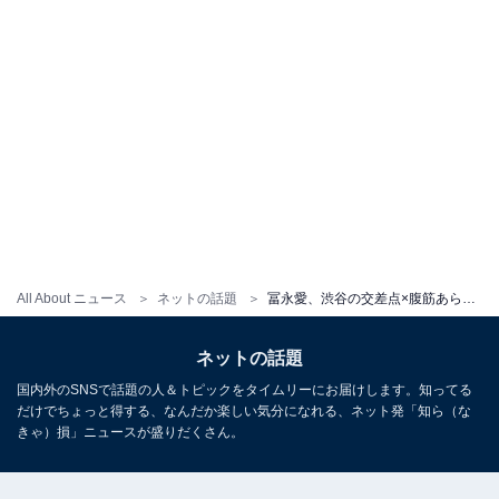
All About ニュース
ネットの話題
冨永愛、渋谷の交差点×腹筋あらわな大胆衣装に「うわやばエロ、最高」「カッコよすぎる」と驚きの声
ネットの話題
国内外のSNSで話題の人＆トピックをタイムリーにお届けします。知ってる
だけでちょっと得する、なんだか楽しい気分になれる、ネット発「知ら（な
きゃ）損」ニュースが盛りだくさん。