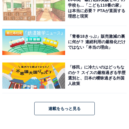
学校も…「こども110番の家」
は本当に必要？ PTAが直面する
理想と現実
「青春18きっぷ」販売激減の裏
に何が？ 連続利用の厳格化だけ
ではない「本当の理由」
「移民」に冷たいのはどっちな
のか？ スイスの厳格過ぎる学歴
選別と、日本の曖昧過ぎる外国
人政策
連載をもっと見る