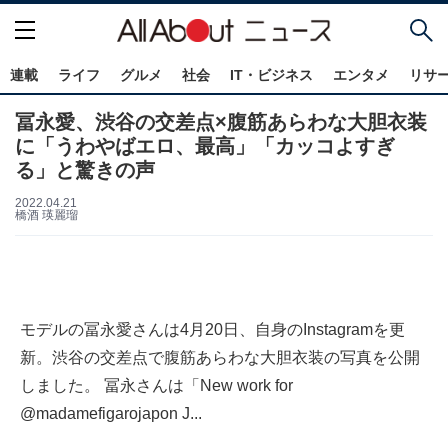
連載
ライフ
グルメ
社会
IT・ビジネス
エンタメ
リサ
冨永愛、渋谷の交差点×腹筋あらわな大胆衣装
に「うわやばエロ、最高」「カッコよすぎ
る」と驚きの声
2022.04.21
橋酒 瑛麗瑠
モデルの冨永愛さんは4月20日、自身のInstagramを更
新。渋谷の交差点で腹筋あらわな大胆衣装の写真を公開
しました。 冨永さんは「New work for
@madamefigarojapon J...