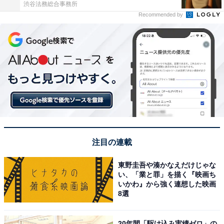
渋谷法務総合事務所
Recommended by
注目の連載
東野圭吾や湊かなえだけじゃな
い、「業と罪」を描く『映画ち
いかわ』から強く連想した映画
8選
20年間「駆け込み実績ゼロ」の