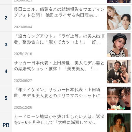
2026/03/25
藤田ニコル、稲葉友との結婚報告＆ウエディン
グフォト公開！ 池田エライザ＆内田理央...
2
2023/08/04
「逆カミングアウト」『ラヴ上等』の美人出演
者、整形告白に「潔くてカッコよ！」「好...
3
2025/12/18
サッカー日本代表・上田綺世、美人モデル妻と
の結婚式ショット披露！ 「美男美女」「...
4
2023/06/27
「年々イケメン」サッカー日本代表・上田綺
世、モデル美人妻とのクリスマスショットに...
5
2025/12/26
カードローン地獄から抜け出したい人は、返済
を3～6ヶ月停止して『大幅に減額してか...
PR