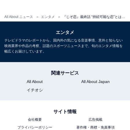
All About ニュース
エンタメ
『じぞ恋』最終話 “持続可能な恋”とは？ タイトル伏線回収＆ラストにネット大絶賛「今期No.1」「マジで泣ける」
エンタメ
テレビドラマのレポートから、国内外の気になる音楽事情、意外と知らない
晴太渾身のプロポーズ！幸せなラストにネット感
映画業界や作品の考察、話題のスポーツニュースまで、旬のエンタメ情報を
幅広くお届けしています。
涙
父娘のダブル婚活から始まった物語は、それぞれの形に
関連サービス
合った幸せな結婚に行き着いて終幕しました。
All About
All About Japan
イチオシ
Twitterではトレンド1位を獲得し、「『持続可能な恋です
か？』『持続可能な恋は叶わなかった恋だけなんだよ』
サイト情報
ドラマタイトルの伏線を回収する不破颯…ハァ～～～
会社概要
広告掲載
（言葉にならない声）」「例えば晴太さんが颯に真実を
プライバシーポリシー
著作権・商標・免責事項