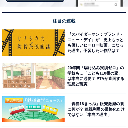
そして1年後、杏花は晴太とともにヨガとカレーの店を
営んでいました。接客する2人の脇で、虹朗（鈴木楽）
注目の連載
はマレーシアにいる颯とリモートで会話をしています。
『スパイダーマン：ブランド・
失恋したという虹朗に颯は「持続可能な恋は、叶わなか
ニュー・デイ』が「史上もっと
った恋だけなんだよ」と言葉を贈りました。杏花はヨガ
も優しいヒーロー映画」になっ
た理由。予習したい作品は？
レッスンで話します。「自然や時の流れに身を任せ、人
に優しく生きていると、振り返れば自分らしい道みたい
なものができてるんじゃないか。ありのままの今この瞬
20年間「駆け込み実績ゼロ」の
学校も…「こども110番の家」
間を感じましょう」――。
は本当に必要？ PTAが直面する
理想と現実
「青春18きっぷ」販売激減の裏
に何が？ 連続利用の厳格化だけ
ではない「本当の理由」