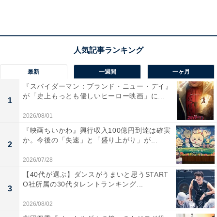
し、林太郎と明里は晴れて結婚することに。
杏花は颯を呼び出し、結婚はできないと伝えます。昔か
ら家族のように大切な颯を悲しませたくないのにごめん
と杏花。颯は切なさを押し込めて笑顔を見せながら、林
最新
一週間
一ヶ月
太郎の結婚式で親族席に座っちゃおうかなと冗談を言い
『スパイダーマン：ブランド・ニュー・デイ』
が「史上もっとも優しいヒーロー映画」に...
ます。杏花は「うん」と力強く受け入れました。
1
2026/08/01
『映画ちいかわ』興行収入100億円到達は確実
そして林太郎と明里の結婚式当日。颯は晴太の元を訪れ
か。今後の「失速」と「盛り上がり」が...
2
て杏花にプロポーズを断られたことを告げ、親族席の招
待状を渡します。颯に背中を押された晴太は、杏花の元
2026/07/28
へと急ぎます。まさに新郎新婦の入場というその瞬間、
【40代が選ぶ】ダンスがうまいと思うSTART
O社所属の30代タレントランキング...
会場に駆け込む晴太。一目散に杏花の元へ走り、「お父
3
さんになってくれませんか」と言い出します。
2026/08/02