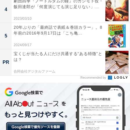
劇団四季『ノートルダムの鐘』のカジモド役・
飯田達郎が「何度演じても演じ足りない」...
4
思いがあふれて何を言っているのかわからなくなってし
まう晴太。突然のことに戸惑いつつ、「わからないけど
2023/03/10
わかりたい」とまっすぐに晴太を見つめる杏花に、晴太
20年ぶりの「最終話で表紙＆巻頭カラー」。8
年前の2016年9月17日は「こち亀...
は「普通じゃないくらい杏花さんが好き。僕と結婚して
5
ください」とプロポーズしました。「はい」と心をこめ
2024/09/17
て頷く杏花にキスをし、2人は抱きしめ合います。あっ
宝くじが当たる人にだけ共通する“ある特徴”と
けにとられていた林太郎は拍手の先陣を切り、改めて新
は？
PR
郎新婦の入場へ。林太郎と杏花はグータッチで祝福し合
合同会社デジタルファーム
いました。
Recommended by
林太郎と明里は、人前式で事実婚・週末婚を選んだとス
ピーチをします。確かなのは自分たちの今この瞬間の気
持ちだけ。日々幸せを感じて生きていければそれだけで
幸せだと林太郎は語ります。