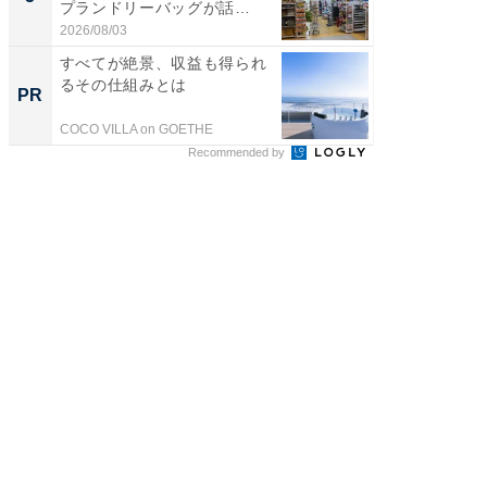
プランドリーバッグが話
層水風
題。“さま...
帰...
2026/08/03
2026/08/0
すべてが絶景、収益も得られ
GOETH
るその仕組みとは
を組み
PR
PR
COCO VILLA on GOETHE
FINCHI o
Recommended by