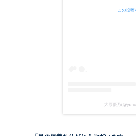
この投稿を
大原優乃(@yun