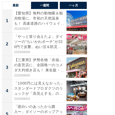
最新
一週間
一ヶ月
【愛知県】無料の動物園＆観
【兵庫
光牧場に、市初の天然温泉
ーメン
1
1
も！ 高速道路のハイウェイオ
再現した
ア...
道...
2026/08/07
2026/08/0
「やっと巡り会えたよ」ダイ
【三重
ソーの“ちいかわポーチ”が22
の直営
2
2
0円で反響。ぬい活＆防災...
ダ大判焼
伊...
2026/08/06
2026/08/0
【三重県】伊勢名物「赤福」
【千葉県
の直営店に、全国唯一のコメ
級マー
3
3
ダ大判焼き店も！ 東名阪・
ノベし
伊...
ー...
2026/08/06
2026/08/0
「1000円には見えなかった」
ステラ
スタンダードプロダクツのリ
詰め放題
4
4
ュックが「高見えする」の...
00円で「
2026/08/03
2026/08/0
「面白いのあったから購
立山連
入〜」ダイソーのポップアッ
風呂に、
5
5