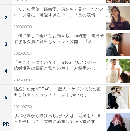
2024/10/17
「リアル天使」篠崎愛、肩をちら見せしたバス
ローブ姿に「可愛すぎんぞ～」「目の表情...
2
2023/03/03
「何て美しく端正なお顔立ち」神崎恵、美男子
すぎる次男の顔出しショット公開！ 「め...
3
2025/01/14
「そこくっつくの？！」元NGT48メンバー、
結婚報告に祝福と驚きの声！「お相手の...
4
2026/08/07
結婚した元NGT48、一般人イケメン夫との顔
出し前撮りショット！ 「絵に描いたよ...
5
2024/07/30
リボ地獄から抜け出したい人は、返済を3～6
ヶ月停止して『大幅に減額してから返済す...
PR