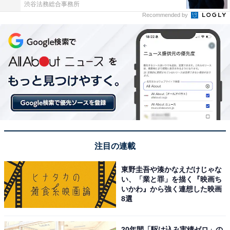
渋谷法務総合事務所
Recommended by
注目の連載
東野圭吾や湊かなえだけじゃな
い、「業と罪」を描く『映画ち
いかわ』から強く連想した映画
8選
20年間「駆け込み実績ゼロ」の