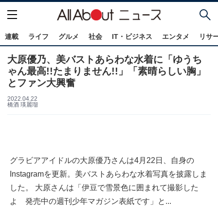
連載
ライフ
グルメ
社会
IT・ビジネス
エンタメ
リサ
大原優乃、美バストあらわな水着に「ゆうち
ゃん最高!!たまりません!!」「素晴らしい胸」
とファン大興奮
2022.04.22
橋酒 瑛麗瑠
グラビアアイドルの大原優乃さんは4月22日、自身の
Instagramを更新。美バストあらわな水着写真を披露しま
した。 大原さんは「伊豆で雪景色に囲まれて撮影した
よ 発売中の週刊少年マガジン表紙です」と...