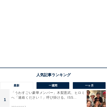
最新
一週間
一ヶ月
「うわすごい豪華メンバー」木梨憲武、ヒロミ
へ「連絡ください！」呼び掛ける。ISS...
1