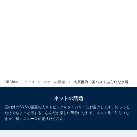
All About ニュース
ネットの話題
大原優乃、美バストあらわな水着に「ゆうちゃん最高!!たまりません!!」「素晴らしい胸」とファン大興奮
ネットの話題
国内外のSNSで話題の人＆トピックをタイムリーにお届けします。知ってる
だけでちょっと得する、なんだか楽しい気分になれる、ネット発「知ら（な
きゃ）損」ニュースが盛りだくさん。