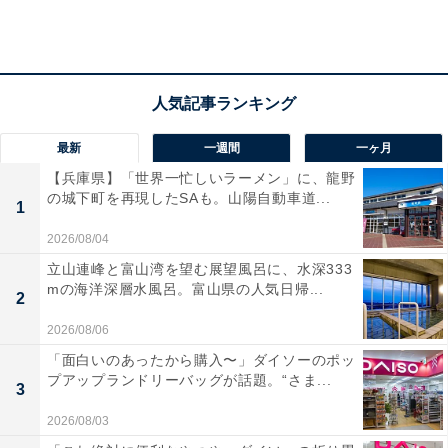
・
SNSで話題「あの日夢見た雲グミ」が待望の再販！ 青空
と夕焼け空に浮かべてみた
・
ハワイ州観光局公認！ セブン-イレブンのハワイフェア
最新
一週間
一ヶ月
でご飯ものから麺類デザートまで食べ比べ
【兵庫県】「世界一忙しいラーメン」に、龍野
・
の城下町を再現したSAも。山陽自動車道...
1
安楽亭、最大500円引きの「焼肉食べ放題」キャンペー
ン開催中！ 7月3日まで
2026/08/04
立山連峰と富山湾を望む展望風呂に、水深333
mの海洋深層水風呂。富山県の人気日帰...
2
【関連リンク】
2026/08/06
・
カルディコーヒーファーム オンラインストア
「面白いのあったから購入〜」ダイソーのポッ
プアップランドリーバッグが話題。“さま...
3
2026/08/03