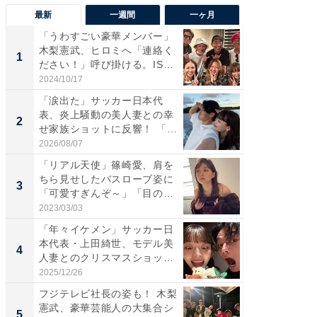
最新
一週間
一ヶ月
「うわすごい豪華メンバー」
「さす
木梨憲武、ヒロミへ「連絡く
は」高
1
1
ださい！」呼び掛ける。IS
災地を
S...
「カ...
2024/10/17
2026/08/0
「涙出た」サッカー日本代
「女の
表、炎上騒動の美人妻との幸
介、バ
2
2
せ家族ショットに反響！ 「最
らのプレ
高...
愛...
2026/08/07
2026/08/0
「リアル天使」篠崎愛、肩を
「脚が
ちら見せしたバスローブ姿に
横川尚
3
3
「可愛すぎんぞ～」「目の表
ムキな姿
情...
刃...
2023/03/03
2026/08/0
「年々イケメン」サッカー日
「え、
本代表・上田綺世、モデル美
芸人、2
4
4
人妻とのクリスマスショット
エットに
に...
2025/12/26
2026/08/0
フジテレビ社長の姿も！ 木梨
「脳がバ
憲武、豪華芸能人の大集合シ
装姿が話
5
5