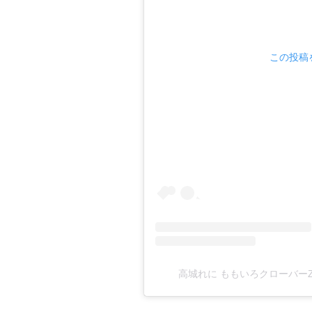
この投稿を
高城れに ももいろクローバーZ(@ta