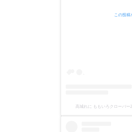
この投稿を
高城れに ももいろクローバーZ(@ta