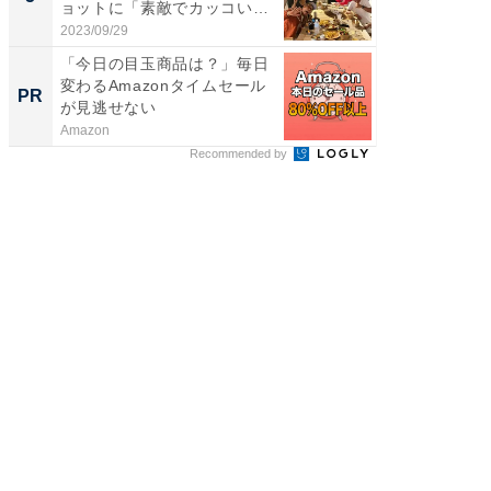
ョットに「素敵でカッコい
のお父さ
い...
2023/09/29
2026/08/0
「今日の目玉商品は？」毎日
【西野
変わるAmazonタイムセール
刊『北
PR
PR
が見逃せない
くか』
Amazon
FINCHI o
Recommended by