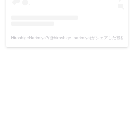
HiroshigeNarimiya?(@hiroshige_narimiya)がシェアした投稿