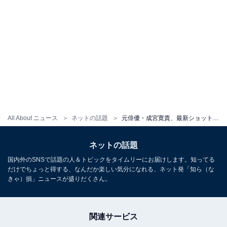
All About ニュース
ネットの話題
元俳優・成宮寛貴、最新ショットが「顔変わった？」と話題に！ 「目ヂカラが！！」「シュッとしてカッコいい」
ネットの話題
国内外のSNSで話題の人＆トピックをタイムリーにお届けします。知ってる
だけでちょっと得する、なんだか楽しい気分になれる、ネット発「知ら（な
きゃ）損」ニュースが盛りだくさん。
関連サービス