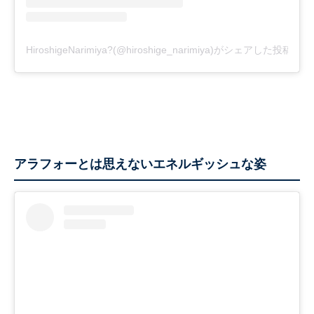
HiroshigeNarimiya?(@hiroshige_narimiya)がシェアした投稿
アラフォーとは思えないエネルギッシュな姿