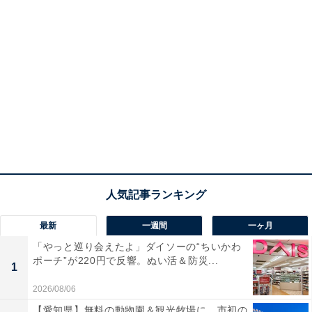
最新
一週間
一ヶ月
「やっと巡り会えたよ」ダイソーの“ちいかわ
ポーチ”が220円で反響。ぬい活＆防災...
1
2026/08/06
【愛知県】無料の動物園＆観光牧場に、市初の