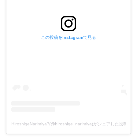
この投稿をInstagramで見る
HiroshigeNarimiya?(@hiroshige_narimiya)がシェアした投稿