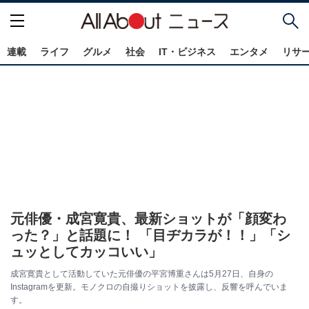
連載
ライフ
グルメ
社会
IT・ビジネス
エンタメ
リサ
元俳優・成宮寛貴、最新ショットが「顔変わ
った？」と話題に！ 「目ヂカラが！！」「シ
ュッとしてカッコいい」
成宮寛貴として活動していた元俳優の平宮博重さんは5月27日、自身の
Instagramを更新。モノクロの自撮りショットを披露し、反響を呼んでいま
す。