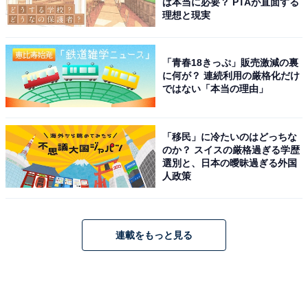
は本当に必要？ PTAが直面する
理想と現実
「青春18きっぷ」販売激減の裏
に何が？ 連続利用の厳格化だけ
ではない「本当の理由」
「移民」に冷たいのはどっちな
のか？ スイスの厳格過ぎる学歴
選別と、日本の曖昧過ぎる外国
人政策
連載をもっと見る