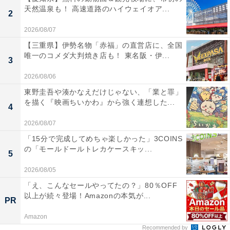
天然温泉も！ 高速道路のハイウェイオア...
2
2026/08/07
【三重県】伊勢名物「赤福」の直営店に、全国
唯一のコメダ大判焼き店も！ 東名阪・伊...
3
2026/08/06
東野圭吾や湊かなえだけじゃない、「業と罪」
を描く『映画ちいかわ』から強く連想した...
4
2026/08/07
「15分で完成してめちゃ楽しかった」3COINS
の「モールドールトレカケースキッ...
5
2026/08/05
「え、こんなセールやってたの？」80％OFF
以上が続々登場！Amazonの本気が...
PR
Amazon
Recommended by