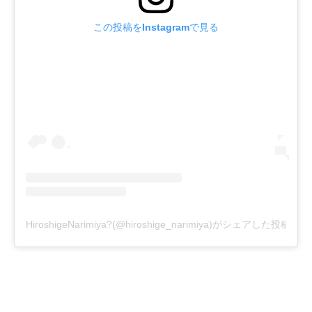
この投稿をInstagramで見る
HiroshigeNarimiya?(@hiroshige_narimiya)がシェアした投稿