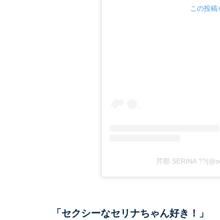
この投稿を
芹那 SERINA ??(@s
「セクシーなセリナちゃん好き！」