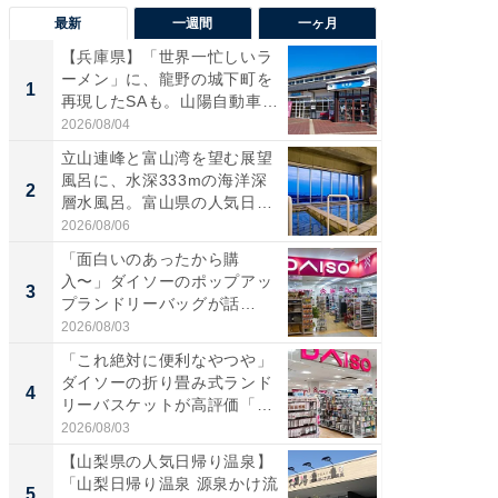
最新
一週間
一ヶ月
【兵庫県】「世界一忙しいラ
【兵庫
ーメン」に、龍野の城下町を
ーメン
1
1
再現したSAも。山陽自動車
再現した
道...
道...
2026/08/04
2026/08/0
立山連峰と富山湾を望む展望
【三重
風呂に、水深333mの海洋深
「鈴鹿天
2
2
層水風呂。富山県の人気日
は100
帰...
2026/08/06
2026/08/0
「面白いのあったから購
ステラ
入〜」ダイソーのポップアッ
詰め放題
3
3
プランドリーバッグが話
00円で「
題。“さま...
2026/08/03
2026/08/0
「これ絶対に便利なやつや」
「ミニオ
ダイソーの折り畳み式ランド
ッグ！ 
4
4
リーバスケットが高評価「使
ど、夏限
わ...
2026/08/03
2026/08/0
【山梨県の人気日帰り温泉】
【埼玉
「山梨日帰り温泉 源泉かけ流
「行田天
5
5