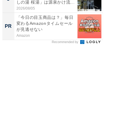
しの湯 桜湯」は源泉かけ流...
は和の
が...
2026/08/05
2026/08/0
「今日の目玉商品は？」毎日
シェア別荘
変わるAmazonタイムセール
wners
PR
PR
が見逃せない
Amazon
COCO VIL
Recommended by