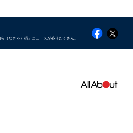
知ら（なきゃ）損」ニュースが盛りだくさん。