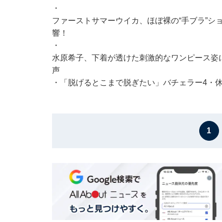
・
ファーストサマーウイカ、ほぼ裸の“手ブラ”シ
響！
・
水原希子、下着が透けた刺激的なワンピース姿
声
・
「脱げるとこまで脱ぎたい」バチェラー4・
1