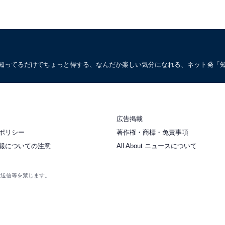
。知ってるだけでちょっと得する、なんだか楽しい気分になれる、ネット発「
広告掲載
ポリシー
著作権・商標・免責事項
報についての注意
All About ニュースについて
衆送信等を禁じます。