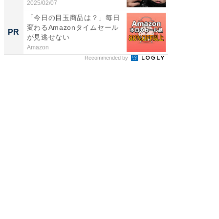
2025/02/07
2026/08/0
「今日の目玉商品は？」毎日
事例か
変わるAmazonタイムセール
管理』
PR
PR
が見逃せない
Amazon
KeeperSec
Recommended by