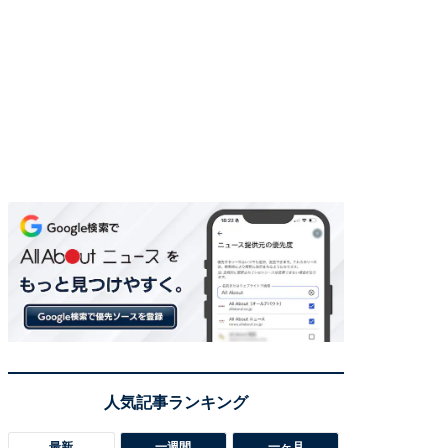
最新
一週間
一ヶ月