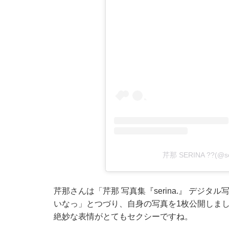
芹那 SERINA ??(@s
芹那さんは「芹那 写真集『serina.』 デジタル写
いなっ」とつづり、自身の写真を1枚公開しま
絶妙な表情がとてもセクシーですね。