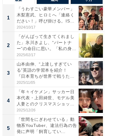
「うわすごい豪華メンバー」
「さす
木梨憲武、ヒロミへ「連絡く
は」高
1
1
ださい！」呼び掛ける。IS
災地を
S...
「カ...
2024/10/17
2026/08/0
「がんばって生きてくれまし
「女の
た」氷川きよし、“パートナ
介、バ
2
2
ー”の命日に思い。「私の身
らのプレ
体...
愛...
2025/02/17
2026/08/0
山本由伸、“上達しすぎてい
「脚が
る”英語の学習本を紹介！
横川尚
3
3
『日本育ちが世界で戦うため
ムキな姿
の...
刃...
2025/11/05
2026/08/0
「年々イケメン」サッカー日
「え、
本代表・上田綺世、モデル美
芸人、2
4
4
人妻とのクリスマスショット
エットに
に...
2025/12/26
2026/08/0
「世間をにぎわせている」動
「脳がバ
物系YouTuber、違法行為の告
装姿が話
5
5
発に声明「飼育してい...
のお父さ