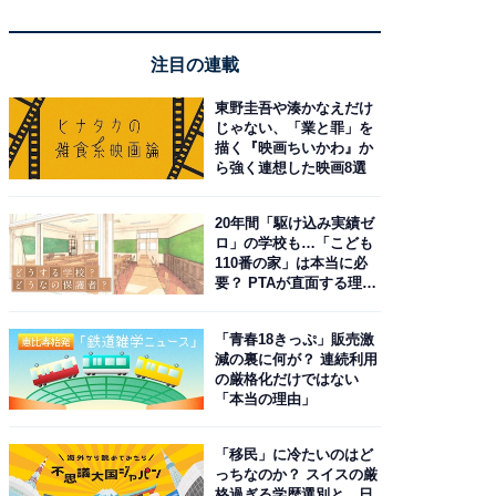
注目の連載
東野圭吾や湊かなえだけ
じゃない、「業と罪」を
描く『映画ちいかわ』か
ら強く連想した映画8選
20年間「駆け込み実績ゼ
ロ」の学校も…「こども
110番の家」は本当に必
要？ PTAが直面する理想
と現実
「青春18きっぷ」販売激
減の裏に何が？ 連続利用
の厳格化だけではない
「本当の理由」
「移民」に冷たいのはど
っちなのか？ スイスの厳
格過ぎる学歴選別と、日