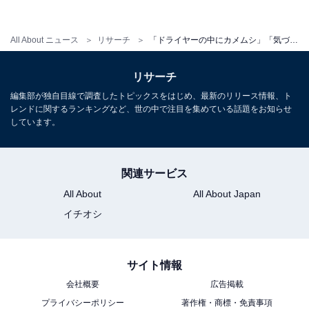
All About ニュース
リサーチ
「ドライヤーの中にカメムシ」「気づかず食べた」500人から集めた虫に関する最悪エピソード【虫画像なし】
「大きい蜘蛛を箒（ほうき）で外に出そうとしたらお腹
にいたらしい子どもが大量にでてきた（30代・女性）」
リサーチ
編集部が独自目線で調査したトピックスをはじめ、最新のリリース情報、ト
レンドに関するランキングなど、世の中で注目を集めている話題をお知らせ
「実家の雨戸の隙間にカマキリが卵を産み、家の中に大
しています。
量にカマキリの赤ちゃんが発生したこと（30代・女
性）」
関連サービス
All About
All About Japan
「高校時代モスラのような蛾が大量発生して、通学路の
イチオシ
道いっぱいにいた光景は今でもゾッとします（30代・女
性）」
サイト情報
会社概要
広告掲載
「子供の頃夜にワラジムシ（だと思う）が出て、本か何
プライバシーポリシー
著作権・商標・免責事項
かで叩いたら、中から子ども虫がいっぱい出て来た（50