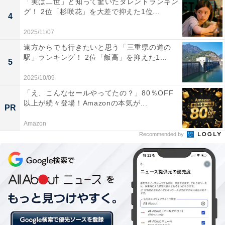
「実は二世」と知って驚いたタレントランキン
グ！ 2位「杉咲花」を大差で抑えた1位...
4
2025/11/07
遠方からでも行きたいと思う「三重県の道の
駅」ランキング！ 2位「飯高」を抑えた1...
その2「気づかなくて……！」
5
2025/10/09
続いて、虫に気づかなくて大変なことになった思い出。
「え、こんなセールやってたの？」80％OFF
以下のようなエピソードが寄せられました。
以上が続々登場！Amazonの本気が...
PR
Amazon
Recommended by
「食べかけのコーンフレークの中に蟻がいて、気づかず
に食べてしまったことがある（30代・女性）」
「家の中で大事に育てたクワガタが、実はゴキブリだっ
た。それを知った父親にメッチャボコられたこと（40