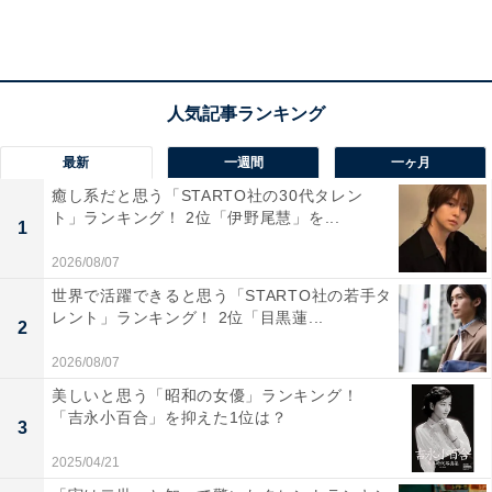
「お風呂に入っている時に、風呂場にゴキブリが出まし
た。裸だし密室だし、ここに出るのは卑怯だと思いまし
た（50代・女性）」
思いがけない場所に出てくるのが虫。なんで家にいるん
最新
一週間
一ヶ月
だ。自然に帰ってくれ……！
癒し系だと思う「STARTO社の30代タレン
ト」ランキング！ 2位「伊野尾慧」を...
1
2026/08/07
世界で活躍できると思う「STARTO社の若手タ
レント」ランキング！ 2位「目黒蓮...
2
2026/08/07
美しいと思う「昭和の女優」ランキング！
「吉永小百合」を抑えた1位は？
3
2025/04/21