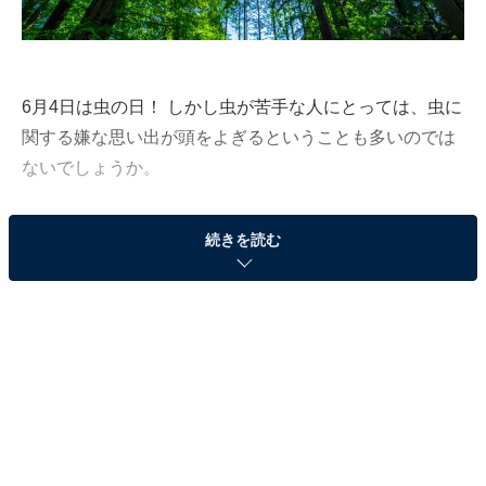
6月4日は虫の日！ しかし虫が苦手な人にとっては、虫に
関する嫌な思い出が頭をよぎるということも多いのでは
ないでしょうか。
続きを読む
All About編集部では全国に住む10～60代の男女500人に
アンケート調査を実施！ 虫に関する嫌な思い出・エピソ
ードを発散してもらいました。みなさんなかなかひどい
目に遭っているようです。
その1「なんでここに……！」