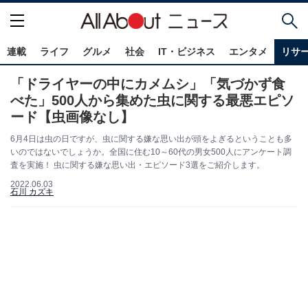
連載
ライフ
グルメ
社会
IT・ビジネス
エンタメ
リサ
「ドライヤーの中にカメムシ」「気づかず食
べた」500人から集めた虫に関する最悪エピソ
ード【虫画像なし】
6月4日は虫の日ですが、虫に関する嫌な思い出が頭をよぎるということも多
いのではないでしょうか。全国に住む10～60代の男女500人にアンケート調
査を実施！ 虫に関する嫌な思い出・エピソード3選をご紹介します。
2022.06.03
石川 カズキ