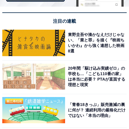
代・男性）」
注目の連載
「カメムシがドライヤーの中に入っていたことに気付か
ずにスイッチを入れたら異臭がまき散らされたことがあ
東野圭吾や湊かなえだけじゃな
い、「業と罪」を描く『映画ち
ります（30代・女性）」
いかわ』から強く連想した映画
8選
「気づかないうちに街路樹の葉が腕に触れて、その後ひ
20年間「駆け込み実績ゼロ」の
学校も…「こども110番の家」
どく腫れました。皮膚科に行ったところチャドクガの鱗
は本当に必要？ PTAが直面する
粉が原因だとわかりました（50代・女性）」
理想と現実
小さくてわからなかったり、違うものに似ていたり。気
「青春18きっぷ」販売激減の裏
に何が？ 連続利用の厳格化だけ
づいたときの絶望は計り知れません。
ではない「本当の理由」