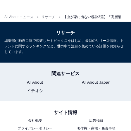
「マンションの5階に住んでいる為、蚊やハエぐらいし
All About ニュース
リサーチ
【虫が家に出ない秘訣3選】「高層階にはいない」「1匹いたら100匹いる」の噂もアース製薬さんに聞いてみた！
か出没しない（40代・男性）」
リサーチ
「高層階に住むようにしています（30代・男性）」
編集部が独自目線で調査したトピックスをはじめ、最新のリリース情報、ト
レンドに関するランキングなど、世の中で注目を集めている話題をお知らせ
しています。
「部屋を借りる時3階以上にする（40代・男性）」
関連サービス
All About
All About Japan
高層階には出づらいといううわさを聞いたことがありま
すが、実践している人も多いようです。
イチオシ
サイト情報
アース製薬さんに聞いてみた！
会社概要
広告掲載
プライバシーポリシー
著作権・商標・免責事項