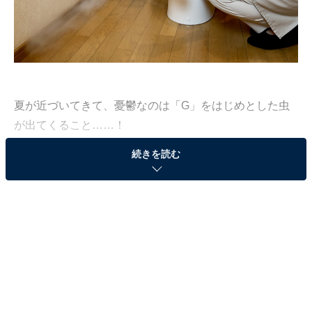
夏が近づいてきて、憂鬱なのは「G」をはじめとした虫
が出てくること……！
続きを読む
名前を出すのもおぞましい人類の敵、あの虫と出くわす
機会が増えてくる夏に向けて、家に出ない秘訣（ひけ
つ）が知りたい！
そこで今回、All About編集部では全国に住む10～60代の
男女500人にアンケート調査を実施。 回答者から募っ
た、虫が家に出ない秘訣3選をご紹介します。