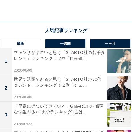
「とにかく『ブラックキャップ』や『ゴキジャム』を毎
年家のあちこちにしっかりと置くことです。サボった年
は必ずと言っていいほど出てくるので、絶対に置くよう
にしています（40代・女性）」
最新
一週間
一ヶ月
ファンサがすごいと思う「STARTO社の若手タ
「出ないように置き型の殺虫剤をばらまいておく。１年
レント」ランキング！ 2位「目黒蓮...
1
に一度総取り換えする（40代・男性）」
2026/08/09
世界で活躍できると思う「STARTO社の30代
春から夏にかけての時期に仕掛けるという人も多く、ま
タレント」ランキング！ 2位「ジェ...
2
さに今が対策チャンスといえそうです。
2026/08/09
「早慶に近づいてきている」GMARCHの“優秀
な学生が多い”大学ランキング1位は...
3
2026/03/22