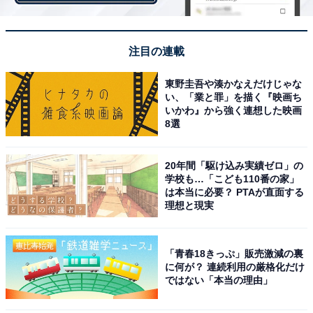
に冷凍庫へ入れます。食べ物も放置せずしまいます（40
代・女性）」
注目の連載
「ゴキブリとコバエ対策に水回りはできるだけ清潔にし
東野圭吾や湊かなえだけじゃな
ています。（30代・女性）」
い、「業と罪」を描く『映画ち
いかわ』から強く連想した映画
8選
「掃除をすることはもちろんですが、物を減らして虫を
20年間「駆け込み実績ゼロ」の
見つけやすいようにすることも大切です（40代・女
学校も…「こども110番の家」
性）」
は本当に必要？ PTAが直面する
理想と現実
暑くなってくると気になる水回りや生ごみ。常に清潔に
「青春18きっぷ」販売激減の裏
することが重要なようです。
に何が？ 連続利用の厳格化だけ
ではない「本当の理由」