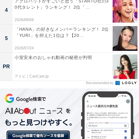
アクロバットがすごいと思う「STARTO社の3
0代タレント」ランキング！ 2位「...
4
2026/08/08
「HANA」の好きなメンバーランキング！ 2位
「YURI」を抑えた1位は？【20...
5
2026/07/24
小室安未のおしゃれ動画の秘密が判明
PR
アドビ｜CanCam.jp
Recommended by
秘訣その2 「清潔にしておく」
続いて多かったのは「清潔にしておく」。答えた人から
は、以下のようなコメントが寄せられました。
「ゴキブリが出ないように、生ごみは必ずその日のうち