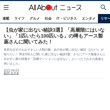
連載
ライフ
グルメ
社会
IT・ビジネス
エンタメ
リサ
【虫が家に出ない秘訣3選】「高層階にはいな
い」「1匹いたら100匹いる」の噂もアース製
薬さんに聞いてみた！
名前を出すのもおぞましい人類の敵、あの虫が家に出ない秘訣（ひけつ）が
知りたい！ 男女500人に聞いた家に出ない秘訣3選、さらにアース製薬さんに
出やすい家の特徴や「高層マンションには出ない」といったうわさの真相も
伺いました。
2022.06.03
石川 カズキ