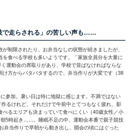
技で走らされる」の苦しい声も……
数が制限されたり、お弁当なしの状態が続きましたが、
当を食べる学校も多いようです。「家族全員分を大量に
早く運動会の席取りがあり、学校で並ばなければならな
明け方からバタバタするので、弁当作りが大変です（38
会に参加。暑い日は特に地獄に感じます。不満ではない
て作るけれど、それだけで午前中とてつもなく疲れ、影
食べるエリアも決まっていて食べにくい（40歳女性／小
、朝5時起き……。睡眠不足の中、運動会本番で親子競技
、お弁当作りで早朝から動き出し、開会の頃にはぐった