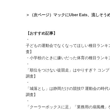
＞（次ページ）マックにUber Eats、流しそう
【おすすめ記事】
・
子どもの運動会でなくなってほしい種目ランキン
査】
・
小学校のときに嫌いだった体育の種目ランキング
・
「順位をつけない徒競走」はやりすぎ？ コンプラ
調査】
・
「城落とし」は静岡だけの競技!? 運動会の時
調査】
・
「クーラーボックスに足」「業務用の扇風機」など