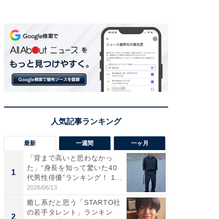
最新
一週間
一ヶ月
「背まで高いと思わなかっ
「癒し系
た」“身長を知って驚いた40
タレント
1
1
代男性俳優”ランキング！ 1...
「井ノ原
2026/06/13
2026/08/0
癒し系だと思う「STARTO社
ギャップ
の若手タレント」ランキン
RTO社
2
2