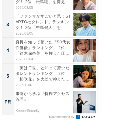
グ！ 2位「松島聡」を抑え...
キング！
2026/08/05
2026/08/0
「ファンサがすごいと思うST
癒し系だ
ARTO社タレント」ランキン
の若手
3
3
グ！ 2位「中島健人」を...
グ！ 2
2026/08/05
2026/08/0
身長を知って驚いた「50代女
「ギャッ
性俳優」ランキング！ 2位
RTO社
4
4
「鈴木保奈美」を抑えた圧
グ！ 2
倒...
2026/08/04
2026/07/3
「実は二世」と知って驚いた
「世界で
タレントランキング！ 2位
ARTO
5
5
「杉咲花」を大差で抑えた1
グ！ 2
位...
2025/11/07
2026/08/0
事例から学ぶ『特権アクセス
すべて
管理』
るその
PR
PR
KeeperSecurity
COCO VIL
Recommended by