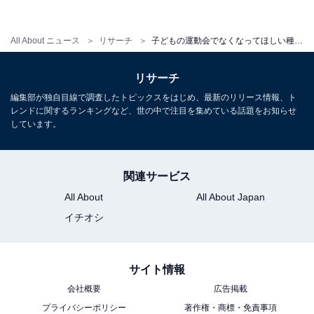
「組体操」が圧倒的1位を獲得しました。
All About ニュース
リサーチ
子どもの運動会でなくなってほしい種目ランキング！ 2位は「騎馬戦」、1位は？【保護者318人に調査】
回答者からは、「数年に一度は骨折した話を聞いている
から。体の大きな子は必然的に土台になるので、痛い、
リサーチ
危ない思いをしてまでするものではないと感じている。
編集部が独自目線で調査したトピックスをはじめ、最新のリリース情報、ト
レンドに関するランキングなど、世の中で注目を集めている話題をお知らせ
感動はするけど、1か月に満たない練習期間で技術的に
しています。
未熟なまま演技するのはどうかと思う。昔と今は子ども
たちの体のつくりも変わってきているので、それを考慮
した演技にしてほしい（46歳女性／小6）」「組体操の
関連サービス
人間ピラミッドで大けがをして事件になった事もある。
All About
All About Japan
運動能力も体力も筋力も個人差がある素人にやらせる事
イチオシ
ではない（50歳女性／小2）」など、たまに報じられる
組体操の事故のニュースなどが印象に残っている、との
サイト情報
理由が多く寄せられました。
会社概要
広告掲載
プライバシーポリシー
著作権・商標・免責事項
また、「私が小学校の頃に組体操で落下し、腕を骨折し