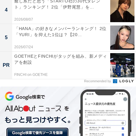
癒し系だと思う「STARTO社の30代タレン
ト」ランキング！ 2位「伊野尾慧」を...
4
2026/08/07
「HANA」の好きなメンバーランキング！ 2位
「YURI」を抑えた1位は？【20...
5
2026/07/24
GOETHEとFINCHIがタッグを組み、新メディ
アを創設
PR
第2位：騎馬戦
FINCHI on GOETHE
Recommended by
2位は「騎馬戦」。2〜3人が組んで馬になり、上に乗っ
た1人の帽子を敵チームと取り合う、といったルールが
一般的です。
保護者から圧倒的に多かったのは、「落下して大きな怪
我になりそうだから（40歳女性／小2）」「落下する危
険もあるし、下で支えている方も怪我をする可能性もあ