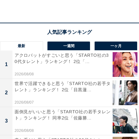
が目立ちました。
ほかにも、「アレルギーがありパンが食べれないから
（40歳女性／小6・小1）」「窒息の危険があるのでやめ
てほしい（40歳女性／小3）」「コロナでなくても衛生
最新
一週間
一ヶ月
面やアレルギーの観点から危険な競技なのでなくていい
アクロバットがすごいと思う「STARTO社の3
と思います（38歳女性／小4）」「外で人がたくさんい
0代タレント」ランキング！ 2位「...
1
るところでパンをくわえて走るのは、子どもによっては
抵抗のある子がいるかもしれないから（32歳女性／幼稚
2026/08/08
園）」などのコメントが寄せられました。
世界で活躍できると思う「STARTO社の若手タ
レント」ランキング！ 2位「目黒蓮...
2
2026/08/07
面倒見がいいと思う「STARTO社の若手タレン
ト」ランキング！ 同率2位「佐藤勝...
3
2026/08/08