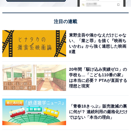
るので（37歳女性／中2・小4・小2）」などのほか、
「落下という心配はしていないが帽子をとりあう課程で
注目の連載
顔に傷が付きそうだから（33歳男性／小4）」「乗って
いる子供は怪我しやすいです。自分が経験した中で一番
東野圭吾や湊かなえだけじゃな
怖かったです（40歳女性／小5・小2）」など、“とにか
い、「業と罪」を描く『映画ち
いかわ』から強く連想した映画
く危険”という理由でした。
8選
さらに、「上になる子は誰かで揉めるし、下の子は大変
20年間「駆け込み実績ゼロ」の
だし、良いことない（28歳女性／3歳・1歳）」「子ども
学校も…「こども110番の家」
が小柄なので上になってしまうのですが、怖くて嫌だと
は本当に必要？ PTAが直面する
理想と現実
いうから（39歳女性／小1・幼稚園）」「どうもキャラ
にあわないから（48歳男性／小6）」「体格が良いの
で、下にさせられるから（39歳女性／小2・小1）」な
「青春18きっぷ」販売激減の裏
に何が？ 連続利用の厳格化だけ
ど、自分の子どもの体型によって、さまざまな不安も出
ではない「本当の理由」
てくるようです。