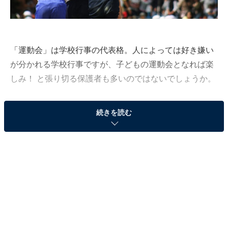
「運動会」は学校行事の代表格。人によっては好き嫌い
が分かれる学校行事ですが、子どもの運動会となれば楽
しみ！ と張り切る保護者も多いのではないでしょうか。
All About編集部では、子どもを持つ全国318人の男女を
続きを読む
対象に、「運動会」に関するアンケート調査を実施しま
した（調査期間：2022年5月2～10日）。今回は、「子ど
もの運動会でなくなってほしい種目」をランキング形式
で発表します。
※回答者コメントは（回答者年齢／現在の子どもの学
年）を記載