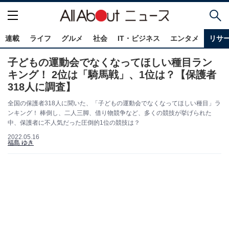
連載
ライフ
グルメ
社会
IT・ビジネス
エンタメ
リサ
子どもの運動会でなくなってほしい種目ラン
キング！ 2位は「騎馬戦」、1位は？【保護者
318人に調査】
全国の保護者318人に聞いた、「子どもの運動会でなくなってほしい種目」ラ
ンキング！ 棒倒し、二人三脚、借り物競争など、多くの競技が挙げられた
中、保護者に不人気だった圧倒的1位の競技は？
2022.05.16
福島 ゆき