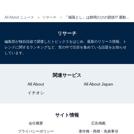
いような感じがする（29歳女性／沖縄県）」など、“平
等”に配慮した競技のあり方にギャップを感じた、という
All About ニュース
リサーチ
「城落とし」は静岡だけの競技!? 運動会の時代＆地域性のギャップを感じたエピソード【保護者318人調査】
声も多く集まりました。
リサーチ
編集部が独自目線で調査したトピックスをはじめ、最新のリリース情報、ト
レンドに関するランキングなど、世の中で注目を集めている話題をお知らせ
「騎馬を3方から見守り」親と子の距離感……現代
しています。
の運動会は重々しい？
「親を見かけても手を振ったらいけなくて、仕方ないな
関連サービス
と思うが、競技前とかは手を振ってくれたら見つけやす
All About
All About Japan
いのにと思った。昔はそんなことを指導された覚えはな
イチオシ
い（38歳女性／広島県）」「親と子供たちの距離感。昔
は自由に子どもたちのところへ行けたのに行けないよう
サイト情報
に区切られてしまう（43歳女性／埼玉県）」など、セキ
ュリティの観点からか、自分の子どもでも気安く声をか
会社概要
広告掲載
プライバシーポリシー
著作権・商標・免責事項
けられない、との声も。