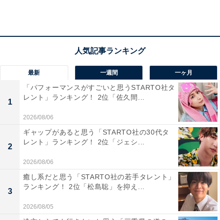
のほか、「写真を撮る順番が決められていたことに驚き
ました（32歳女性／神奈川県）」など、某テーマパーク
の人気キャラとの写真撮影を彷彿（ほうふつ）とさせる
エピソードも！
最新
一週間
一ヶ月
「パフォーマンスがすごいと思うSTARTO社タ
レント」ランキング！ 2位「佐久間...
1
2026/08/06
ギャップがあると思う「STARTO社の30代タ
レント」ランキング！ 2位「ジェシ...
2
2026/08/06
癒し系だと思う「STARTO社の若手タレント」
ランキング！ 2位「松島聡」を抑え...
3
2026/08/05