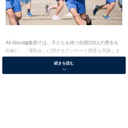
All About編集部では、子どもを持つ全国318人の男女を
対象に、「運動会」に関するアンケート調査を実施しま
した（調査期間：2022年5月2～10日）。
続きを読む
子どもの運動会を観覧して、「自分たちの運動会とは違
うな……」と時代や地域間でのギャップを感じたことは
ありませんか？ 時代とともに変化している運動会、また
は地域ならではの濃い運動会など、ギャップを感じた運
動会エピソードを紹介します。