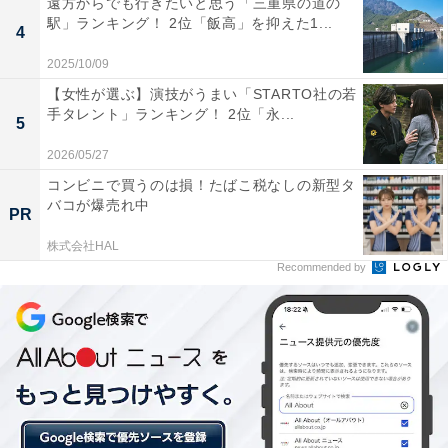
遠方からでも行きたいと思う「三重県の道の
駅」ランキング！ 2位「飯高」を抑えた1...
4
“城落とし”は全国区じゃないの？ 静岡県民からの
2025/10/09
疑問の声も
【女性が選ぶ】演技がうまい「STARTO社の若
手タレント」ランキング！ 2位「永...
5
「地方だと保護者も地べたに座って応援をしますが、都
会だとキャンプセットのイス・テーブルを持参して地べ
2026/05/27
たには座らない方が多い点は地域差のギャップを感じま
コンビニで買うのは損！たばこ税なしの新型タ
バコが爆売れ中
した（35歳女性／千葉県）」「都内で育ったので、引っ
PR
越して田舎の観覧の仕方にビックリした。町内別で観覧
株式会社HAL
席を分けたり、親戚一同が集まって宴会が始まって子ど
Recommended by
もを観ていなかった。市議会議員や県議会議員などが来
賓で来て、子どもが具合悪くなるまで政治に絡めた挨拶
をして毎年開会式が長くなる（41歳女性／茨城県）」な
ど、都会と田舎では観覧の様子に違いがある、との声
も。