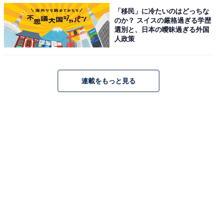
「移民」に冷たいのはどっちな
のか？ スイスの厳格過ぎる学歴
選別と、日本の曖昧過ぎる外国
人政策
ジェンダーレスにコンプラ、最近の運動会は昔と
連載をもっと見る
違う？
「私が小学生のころは男女別々の競技もあったけれど、
今は一緒の競技しかない点（47歳女性／愛知県）」「競
技が全て男女混合（43歳男性／愛知県）」など、ジェン
ダーレスの浸透により、子どもの運動会にも変化が起き
ているようです。
また、「徒競走で順位をつけないのに驚きました（48歳
女性／三重県）」「昔に比べて競争させてる競技が少な