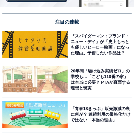
また、「青森独自の踊りを全校生徒で踊っていてびっく
りしました（34歳女性／青森県）」「どじょうすくいが
昔競技としてあったこと（31歳女性／岩手県）」「6年
注目の連載
生が毎年エイサーを踊っているようで、エイサーの衣装
『スパイダーマン：ブランド・
を着て登校する子供たちをみて、さすが沖縄！ と感じま
ニュー・デイ』が「史上もっと
した（35歳女性／沖縄県）」「城落としが全国区じゃな
も優しいヒーロー映画」になっ
た理由。予習したい作品は？
いことに驚いた（42歳女性／静岡県）」など、地域独特
の競技もあるようです。
20年間「駆け込み実績ゼロ」の
学校も…「こども110番の家」
は本当に必要？ PTAが直面する
理想と現実
「青春18きっぷ」販売激減の裏
に何が？ 連続利用の厳格化だけ
ではない「本当の理由」