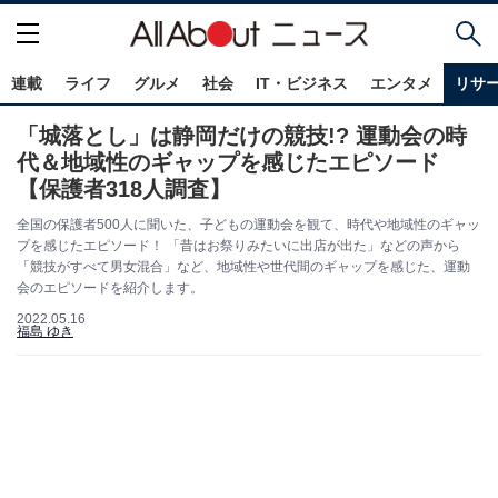
連載
ライフ
グルメ
社会
IT・ビジネス
エンタメ
リサ
「城落とし」は静岡だけの競技!? 運動会の時
代＆地域性のギャップを感じたエピソード
【保護者318人調査】
全国の保護者500人に聞いた、子どもの運動会を観て、時代や地域性のギャッ
プを感じたエピソード！ 「昔はお祭りみたいに出店が出た」などの声から
「競技がすべて男女混合」など、地域性や世代間のギャップを感じた、運動
会のエピソードを紹介します。
2022.05.16
福島 ゆき