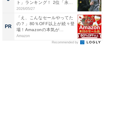
ト」ランキング！ 2位「永...
グ！ 2
2026/05/27
2026/08/0
「え、こんなセールやってた
「え、
の？」80％OFF以上が続々登
の？」8
PR
PR
場！Amazonの本気が...
場！Ama
Amazon
Amazon
Recommended by