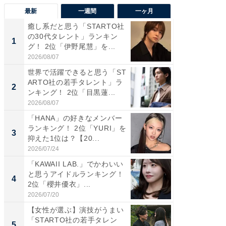
最新
一週間
一ヶ月
癒し系だと思う「STARTO社
癒し系だ
の30代タレント」ランキン
の若手
1
1
グ！ 2位「伊野尾慧」を...
グ！ 2
2026/08/07
2026/08/0
世界で活躍できると思う「ST
「パフ
ARTO社の若手タレント」ラ
思うST
2
2
ンキング！ 2位「目黒蓮...
ンキング
2026/08/07
2026/08/0
「HANA」の好きなメンバー
ギャップ
ランキング！ 2位「YURI」を
RTO社
3
3
抑えた1位は？【20...
キング！
2026/07/24
2026/08/0
「KAWAII LAB.」でかわいい
癒し系だ
と思うアイドルランキング！
の30代
4
4
2位「櫻井優衣」...
グ！ 2
2026/07/20
2026/08/0
【女性が選ぶ】演技がうまい
「ファン
「STARTO社の若手タレン
ARTO
5
5