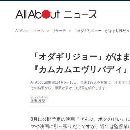
All About ニュース
リサーチ
「オダギリジョー」がはま
『カムカムエヴリバディ』
All About編集部は4月5～15日、全国199人を対象に「
その結果から、票数が多かった3選を紹介します。
2022.04.28
児玉 友梨
8月に公開予定の映画『ぜんぶ、ボクのせい』
マや映画に引っ張りだこですが、近年は監督業