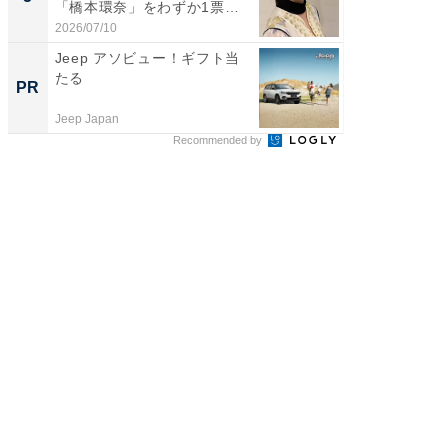
「橋本環奈」をわずか1票
グ！ 2
差...
2026/07/10
2026/08/0
Jeep アソビュー！ギフト当
GOETH
たる
を組み
PR
PR
Jeep Japan
FINCHI o
Recommended by