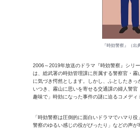
『時効警察』（出
2006～2019年放送のドラマ『時効警察』シ
は、総武署の時効管理課に所属する警察官・霧
に気づき愕然とします。しかし、ふとしたきっ
いつき、霧山に思いを寄せる交通課の婦人警官
趣味で」時効になった事件の謎に迫るコメディ
「時効警察は圧倒的に面白いドラマでハマり役
警察のゆるい感じの役がぴったり」などの声が