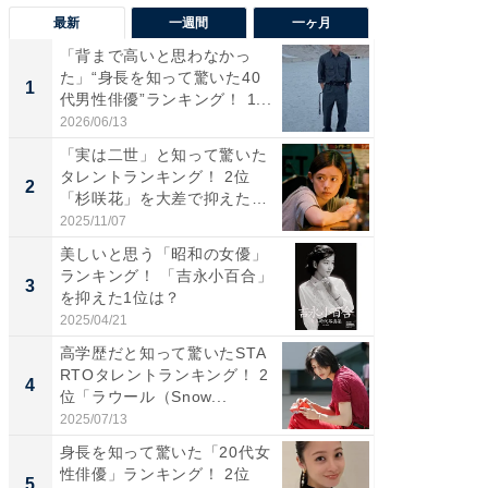
最新
一週間
一ヶ月
「背まで高いと思わなかっ
「癒し系
た」“身長を知って驚いた40
タレント
1
1
代男性俳優”ランキング！ 1...
「井ノ原
2026/06/13
2026/08/0
「実は二世」と知って驚いた
ギャップ
タレントランキング！ 2位
RTO社
2
2
「杉咲花」を大差で抑えた1
キング！
位...
2025/11/07
2026/08/0
美しいと思う「昭和の女優」
癒し系だ
ランキング！ 「吉永小百合」
の若手
3
3
を抑えた1位は？
グ！ 2
2025/04/21
2026/08/0
高学歴だと知って驚いたSTA
「ギャッ
RTOタレントランキング！ 2
RTO社
4
4
位「ラウール（Snow...
グ！ 2
2025/07/13
2026/07/3
身長を知って驚いた「20代女
「世界で
性俳優」ランキング！ 2位
ARTO
5
5