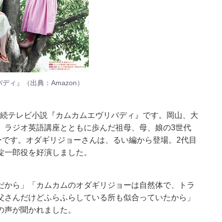
バディ』（出典：
Amazon
）
K連続テレビ小説『カムカムエヴリバディ』です。岡山、大
。ラジオ英語講座とともに歩んだ祖母、母、娘の3世代
ーです。オダギリジョーさんは、るい編から登場。2代目
錠一郎役を好演しました。
だから」「カムカムのオダギリジョーは自然体で、トラ
父さんだけどふらふらしている所も似合っていたから」
の声が聞かれました。