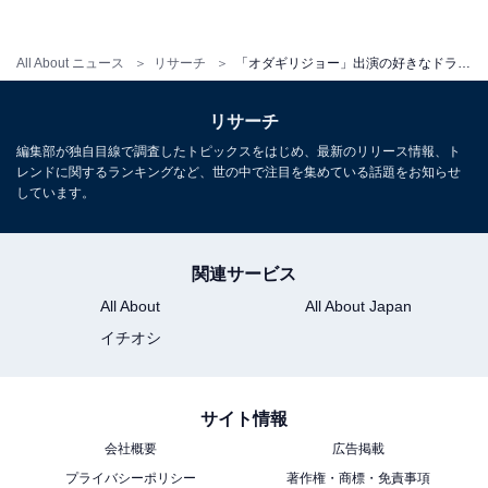
『カムカムエヴリバディ』（2021年）
All About ニュース
リサーチ
「オダギリジョー」出演の好きなドラマ3選！ 『時効警察』『大豆田とわ子と三人の元夫』あと1つは？
リサーチ
編集部が独自目線で調査したトピックスをはじめ、最新のリリース情報、ト
レンドに関するランキングなど、世の中で注目を集めている話題をお知らせ
しています。
関連サービス
All About
All About Japan
イチオシ
サイト情報
会社概要
広告掲載
プライバシーポリシー
著作権・商標・免責事項
『カムカムエヴリバディ』（出典：
Amazon
）