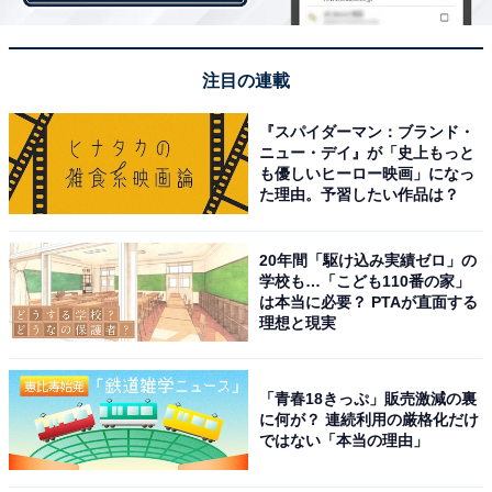
注目の連載
『時効警察』（出典：
Amazon
）
『スパイダーマン：ブランド・
ニュー・デイ』が「史上もっと
も優しいヒーロー映画」になっ
続いて、2006～2019年に放送のドラマ『時効警察』シリ
た理由。予習したい作品は？
ーズ（テレビ朝日系）。「時効成立した事件を趣味で捜
査」する総武署時効管理課の警察官・霧山の活躍を描い
20年間「駆け込み実績ゼロ」の
たコミディミステリーです。オダギリジョーさん演じる
学校も…「こども110番の家」
主人公・霧山修一朗と、麻生久美子さん演じる助手・三
は本当に必要？ PTAが直面する
理想と現実
日月しずかの掛け合いがクセになると話題になりまし
た。
「青春18きっぷ」販売激減の裏
に何が？ 連続利用の厳格化だけ
ではない「本当の理由」
回答者からは「オダジョーといえば時効警察のシュール
さだと思うから」「何度見てもおもしろいドラマで好き