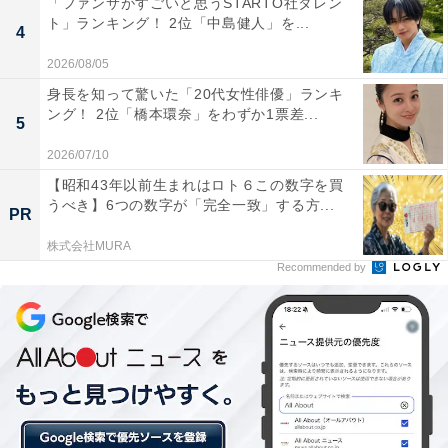
「ファンサがすごいと思うSTARTO社タレン
ト」ランキング！ 2位「中島健人」を...
4
『時効警察』（2006～2019年）
2026/08/05
身長を知って驚いた「20代女性俳優」ランキ
ング！ 2位「橋本環奈」をわずか1票差...
5
2026/07/10
【昭和43年以前生まれはロト６この数字を買
うべき】6つの数字が「完全一致」する方...
PR
株式会社MURA
Recommended by