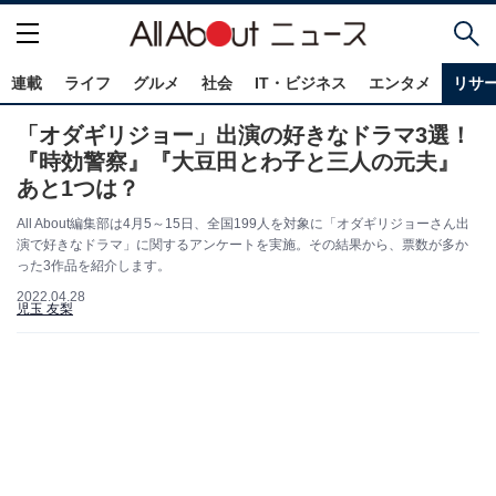
連載
ライフ
グルメ
社会
IT・ビジネス
エンタメ
リサ
「オダギリジョー」出演の好きなドラマ3選！
『時効警察』『大豆田とわ子と三人の元夫』
あと1つは？
All About編集部は4月5～15日、全国199人を対象に「オダギリジョーさん出
演で好きなドラマ」に関するアンケートを実施。その結果から、票数が多か
った3作品を紹介します。
2022.04.28
児玉 友梨