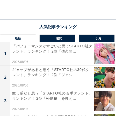
回答理由では、「オダギリさんの独特な雰囲気と合って
いるから」「結婚したいと思ったし、かっこよかったか
ら」「面白キャラだけど、立ち振舞いがかっこいい」な
どの声が聞かれました。
最新
一週間
一ヶ月
「パフォーマンスがすごいと思うSTARTO社タ
レント」ランキング！ 2位「佐久間...
1
2026/08/06
ギャップがあると思う「STARTO社の30代タ
レント」ランキング！ 2位「ジェシ...
2
2026/08/06
癒し系だと思う「STARTO社の若手タレント」
ランキング！ 2位「松島聡」を抑え...
3
2026/08/05