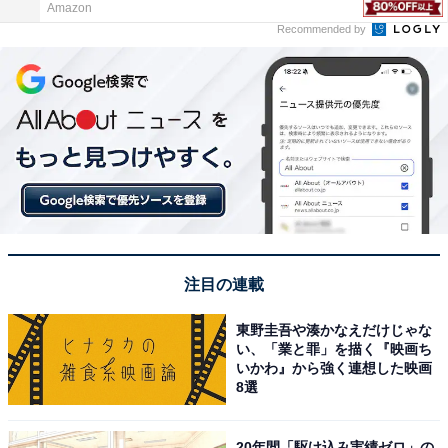
Amazon
Recommended by
注目の連載
東野圭吾や湊かなえだけじゃな
い、「業と罪」を描く『映画ち
いかわ』から強く連想した映画
8選
20年間「駆け込み実績ゼロ」の