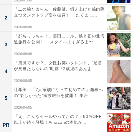
2026/07/30
「二の腕たまらん」佐藤健、鍛え上げた筋肉際
立つタンクトップ姿を披露！ 「たくまし...
2
2026/08/08
「顔ちっっちゃ！」藤田ニコル、娘と初の北海
道旅行を公開！ 「スタイルよすぎるよ〜...
3
2026/08/08
「痛風ですか？」女性お笑いタレント、“足首
が見当たらないの”吐露「2歳児のあんよ...
4
2026/08/05
辻希美、「7人家族になって初めての」箱根へ
の“楽しかった”家族旅行を披露！ 集合...
5
2026/04/05
「え、こんなセールやってたの？」80％OFF
以上が続々登場！Amazonの本気が...
PR