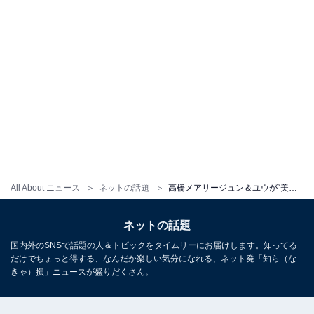
All About ニュース
ネットの話題
高橋メアリージュン＆ユウが“美人姉妹”ツーショットを公開！ 「国宝級美人姉妹」「おそろフーディ可愛い」
ネットの話題
国内外のSNSで話題の人＆トピックをタイムリーにお届けします。知ってる
だけでちょっと得する、なんだか楽しい気分になれる、ネット発「知ら（な
きゃ）損」ニュースが盛りだくさん。