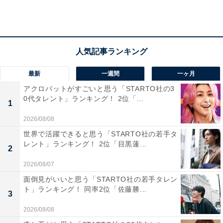
特徴的なところがよく表現できていた（50代女性）」
「真面目ながら、どこか天然な要素を持っている主人公
の姿が綾瀬さんにハマっていると感じました（30代女
性）」という声や「キャリアウーマンでバリバリ仕事し
ているのがハマっていた（20代女性）」「普段とは違う
最新
一週間
一ヶ月
クールな役柄なのに逆要素が出ると普段の綾瀬さんがち
アクロバットがすごいと思う「STARTO社の3
らっと出てくるもはまっている役だなと思ったためです
0代タレント」ランキング！ 2位「...
（20代女性）」といった理由があがりました。
1
2026/08/08
世界で活躍できると思う「STARTO社の若手タ
レント」ランキング！ 2位「目黒蓮...
2
2026/08/07
面倒見がいいと思う「STARTO社の若手タレン
ト」ランキング！ 同率2位「佐藤勝...
3
2026/08/08