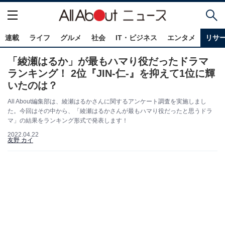
連載
ライフ
グルメ
社会
IT・ビジネス
エンタメ
リサ
「綾瀬はるか」が最もハマり役だったドラマ
ランキング！ 2位『JIN-仁-』を抑えて1位に輝
いたのは？
All About編集部は、綾瀬はるかさんに関するアンケート調査を実施しまし
た。今回はその中から、「綾瀬はるかさんが最もハマり役だったと思うドラ
マ」の結果をランキング形式で発表します！​​​​​​​
2022.04.22
友野 カイ