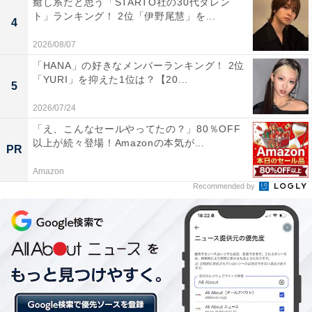
癒し系だと思う「STARTO社の30代タレン
ト」ランキング！ 2位「伊野尾慧」を...
4
2026/08/07
「HANA」の好きなメンバーランキング！ 2位
「YURI」を抑えた1位は？【20...
5
2位：『JIN-仁-』（2009年） 90票
2026/07/24
「え、こんなセールやってたの？」80％OFF
以上が続々登場！Amazonの本気が...
2位には、2009年にTBS系で放送された『JIN-仁-』がラ
PR
ンクイン。
Amazon
Recommended by
この作品は現代の脳外科医である南方仁（みなかた じ
ん）が、ある事件をきっかけに江戸時代へタイムスリッ
プ。人々の命を救いながらも、幕末の動乱に巻き込まれ
ていく壮大なヒューマンストーリー。綾瀬さんは、その
南方を支えていく橘咲（たちばな さき）役で出演してい
ます。