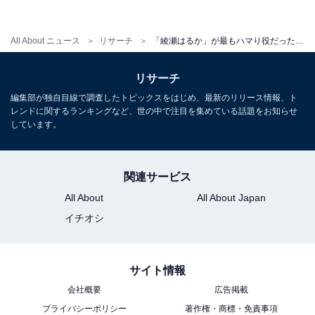
そして、1位に輝いたのは『ホタルノヒカリ』。2007年
All About ニュース
リサーチ
「綾瀬はるか」が最もハマり役だったドラマランキング！ 2位『JIN-仁-』を抑えて1位に輝いたのは？
に日本テレビ系で放送されたドラマがトップとなりまし
た！
リサーチ
編集部が独自目線で調査したトピックスをはじめ、最新のリリース情報、ト
綾瀬さんが演じたのは、主人公の雨宮蛍。彼女は会社で
レンドに関するランキングなど、世の中で注目を集めている話題をお知らせ
しています。
はそつなく仕事をこなすOLですが、家ではダラダラする
のが何より好きな「干物女」。そんな干物女・蛍が久し
ぶりに恋に落ちる様子を描いた作品となっています。
関連サービス
All About
All About Japan
回答者からは、蛍の天真爛漫な人柄が「綾瀬さんの素に
イチオシ
近い」という意見も多く寄せられました。そのほかに
も、以下のようなコメントがあがりました。
サイト情報
「のんびりマイペースなところがイメージにぴったりだ
会社概要
広告掲載
と感じたから（40代男性）」
プライバシーポリシー
著作権・商標・免責事項