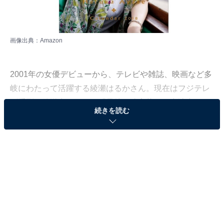
画像出典：
Amazon
2001年の女優デビューから、テレビや雑誌、映画など多
岐にわたって活躍する綾瀬はるかさん。現在はフジテレ
ビ系列で放送中のドラマ『元彼の遺言状』に出演中で
続きを読む
す。
All About編集部では、4月5～15日の期間、全国10～60代
の男女386人を対象に、そんな日本を代表する女優の綾
瀬さんについての調査を実施しました。
本記事では「綾瀬はるかさんが1番ハマり役だったと思
うドラマについて」の調査結果をランキング形式で紹介