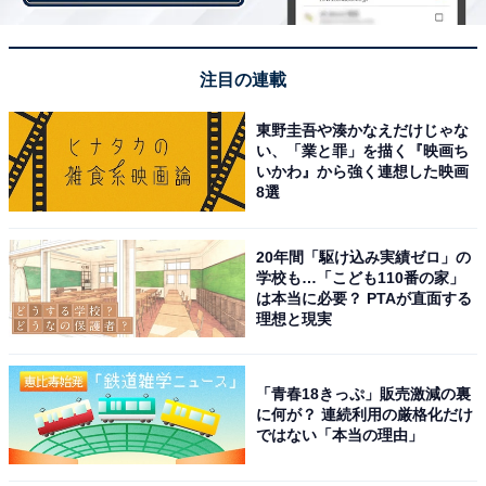
選んだ方からは「着物姿が素敵」といった声のほか、以
下のような絶賛コメントが集まりました。
注目の連載
東野圭吾や湊かなえだけじゃな
「可愛らしく、強く優しく、健気なキャラクターが合っ
い、「業と罪」を描く『映画ち
ていました（20代女性）」
いかわ』から強く連想した映画
8選
「思わずドラマに引き込まれてしまうほどはまっている
20年間「駆け込み実績ゼロ」の
ように思えたから（40代女性）」
学校も…「こども110番の家」
は本当に必要？ PTAが直面する
理想と現実
「この役は綾瀬はるかさんしかいないですよ。彼女あっ
ての名作です（30代男性）」
「青春18きっぷ」販売激減の裏
「ほとんどドラマを見ないが、咲さん見たさにこのドラ
に何が？ 連続利用の厳格化だけ
ではない「本当の理由」
マはみていた（40代男性）」