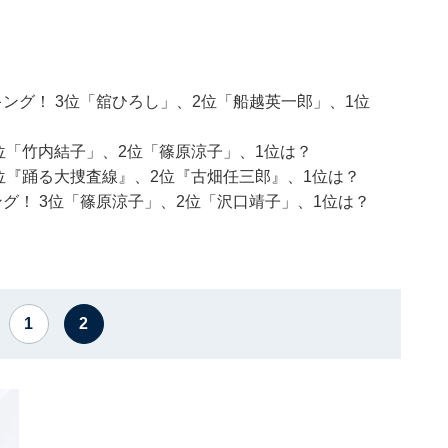
ング！ 3位「舘ひろし」、2位「船越英一郎」、1位
位「竹内結子」、2位「篠原涼子」、1位は？
位『踊る大捜査線』、2位『古畑任三郎』、1位は？
グ！ 3位「篠原涼子」、2位「沢口靖子」、1位は？
1
2