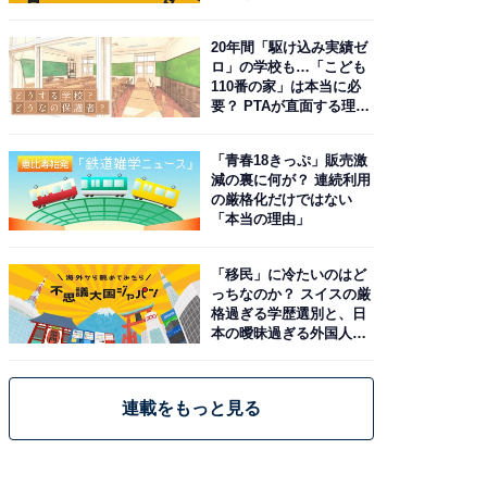
20年間「駆け込み実績ゼ
ロ」の学校も…「こども
110番の家」は本当に必
要？ PTAが直面する理想
と現実
「青春18きっぷ」販売激
減の裏に何が？ 連続利用
の厳格化だけではない
「本当の理由」
「移民」に冷たいのはど
っちなのか？ スイスの厳
格過ぎる学歴選別と、日
本の曖昧過ぎる外国人政
策
連載をもっと見る