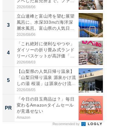
ノベした直売所まで。ファ
は100
ー...
2026/08/06
2026/08/0
立山連峰と富山湾を望む展望
ステラ
風呂に、水深333mの海洋深
詰め放題
3
3
層水風呂。富山県の人気日
00円で「
帰...
2026/08/06
2026/08/0
「これ絶対に便利なやつや」
「ミニオ
ダイソーの折り畳み式ランド
ッグ！ 
4
4
リーバスケットが高評価「使
ど、夏限
わ...
2026/08/03
2026/08/0
【山梨県の人気日帰り温泉】
【埼玉
「山梨日帰り温泉 源泉かけ流
「行田天
5
5
しの湯 桜湯」は源泉かけ流...
は和の
が...
2026/08/05
2026/08/0
「今日の目玉商品は？」毎日
【8/2
変わるAmazonタイムセール
高い探
PR
PR
が見逃せない
学習指導
Amazon
COMPAS
Recommended by