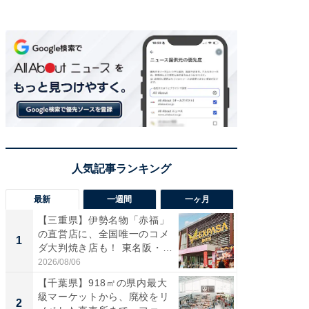
最新
一週間
一ヶ月
【三重県】伊勢名物「赤福」
【兵庫
の直営店に、全国唯一のコメ
ーメン
1
1
ダ大判焼き店も！ 東名阪・
再現した
伊...
道...
2026/08/06
2026/08/0
【千葉県】918㎡の県内最大
【三重
級マーケットから、廃校をリ
「鈴鹿天
2
2