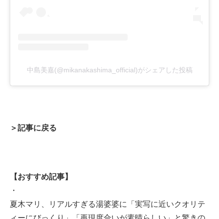
中島美嘉(@mikanakashima_official)がシェアした投稿
＞記事に戻る
【おすすめ記事】
・
夏木マリ、リアルすぎる湯婆婆に「実写に近いクオリテ
ィーにびっくり」「再現度合いが素晴らしい」と驚きの