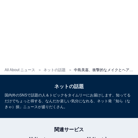
All About ニュース
ネットの話題
中島美嘉、衝撃的なメイクとヘアスタイルに「まさにレディ・ガガ」「メイクかっこいい」の声
ネットの話題
国内外のSNSで話題の人＆トピックをタイムリーにお届けします。知ってる
だけでちょっと得する、なんだか楽しい気分になれる、ネット発「知ら（な
きゃ）損」ニュースが盛りだくさん。
関連サービス