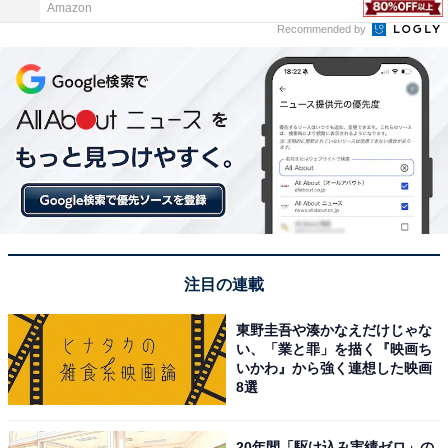
Amazon
Recommended by
注目の連載
東野圭吾や湊かなえだけじゃな
い、「業と罪」を描く『映画ち
いかわ』から強く連想した映画
8選
20年間「駆け込み実績ゼロ」の