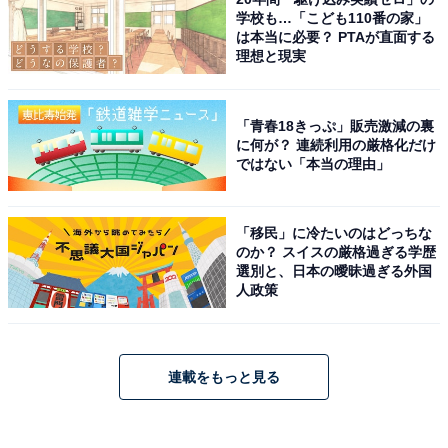
学校も…「こども110番の家」
は本当に必要？ PTAが直面する
理想と現実
「青春18きっぷ」販売激減の裏
に何が？ 連続利用の厳格化だけ
ではない「本当の理由」
「移民」に冷たいのはどっちな
のか？ スイスの厳格過ぎる学歴
選別と、日本の曖昧過ぎる外国
人政策
連載をもっと見る