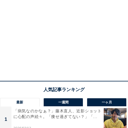
最新
一週間
一ヶ月
「病気なのかなぁ？」藤木直人、近影ショット
に心配の声続々。「痩せ過ぎてない？」「...
1