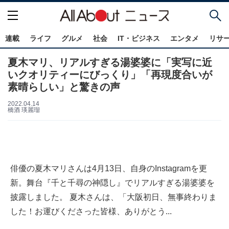
連載
ライフ
グルメ
社会
IT・ビジネス
エンタメ
リサ
夏木マリ、リアルすぎる湯婆婆に「実写に近
いクオリティーにびっくり」「再現度合いが
素晴らしい」と驚きの声
2022.04.14
橋酒 瑛麗瑠
俳優の夏木マリさんは4月13日、自身のInstagramを更
新。舞台『千と千尋の神隠し』でリアルすぎる湯婆婆を
披露しました。 夏木さんは、「大阪初日、無事終わりま
した！お運びくださった皆様、ありがとう...