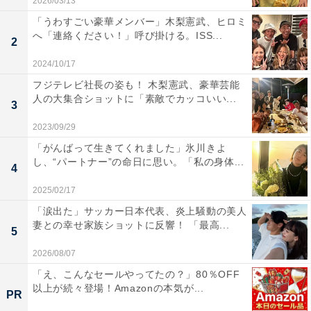
2026/03/13
「うわすごい豪華メンバー」木梨憲武、ヒロミ
へ「連絡ください！」呼び掛ける。ISS...
2
2024/10/17
フジテレビ社長の姿も！ 木梨憲武、豪華芸能
人の大集合ショットに「素敵でカッコいい...
3
2023/09/29
「がんばって生きてくれました」氷川きよ
し、“パートナー”の命日に思い。「私の身体...
4
2025/02/17
「涙出た」サッカー日本代表、炎上騒動の美人
妻との幸せ家族ショットに反響！ 「最高...
5
2026/08/07
「え、こんなセールやってたの？」80％OFF
以上が続々登場！Amazonの本気が...
PR