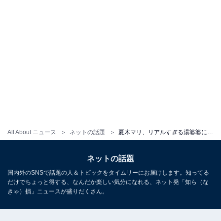
All About ニュース
ネットの話題
夏木マリ、リアルすぎる湯婆婆に「実写に近いクオリティーにびっくり」「再現度合いが素晴らしい」と驚きの声
ネットの話題
国内外のSNSで話題の人＆トピックをタイムリーにお届けします。知ってる
だけでちょっと得する、なんだか楽しい気分になれる、ネット発「知ら（な
きゃ）損」ニュースが盛りだくさん。